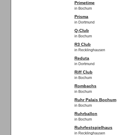
Primetime
in Bochum
Prisma
in Dortmund
Q-Club
in Bochum
R3 Club
in Recklinghausen
Reduta
in Dortmund
Riff Club
in Bochum
Rombachs
in Bochum
Ruhr Palais Bochum
in Bochum
Ruhrballon
in Bochum
Ruhrfestspielhaus
in Recklinghausen