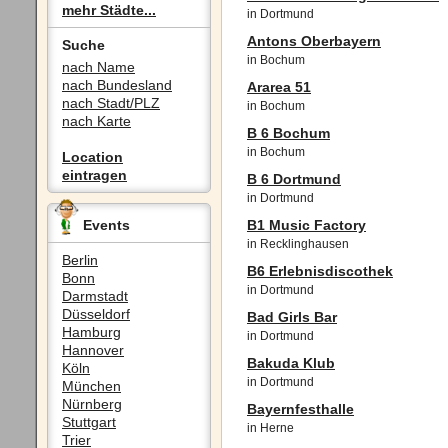
mehr Städte...
in Dortmund
Antons Oberbayern
Suche
in Bochum
nach Name
nach Bundesland
Ararea 51
nach Stadt/PLZ
in Bochum
nach Karte
B 6 Bochum
in Bochum
Location
eintragen
B 6 Dortmund
in Dortmund
Events
B1 Music Factory
in Recklinghausen
Berlin
B6 Erlebnisdiscothek
Bonn
in Dortmund
Darmstadt
Düsseldorf
Bad Girls Bar
Hamburg
in Dortmund
Hannover
Bakuda Klub
Köln
in Dortmund
München
Nürnberg
Bayernfesthalle
Stuttgart
in Herne
Trier