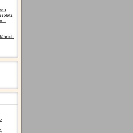
pau
esplatz
r...
ährlich
LZ
A