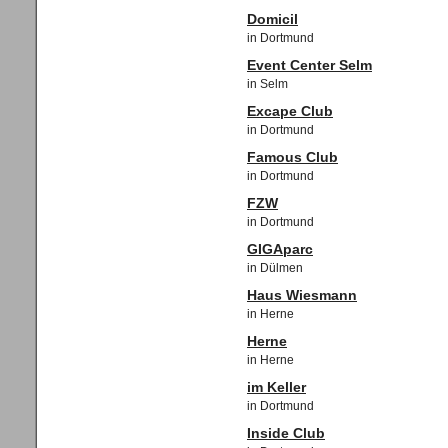
Domicil
in Dortmund
Event Center Selm
in Selm
Excape Club
in Dortmund
Famous Club
in Dortmund
FZW
in Dortmund
GIGAparc
in Dülmen
Haus Wiesmann
in Herne
Herne
in Herne
im Keller
in Dortmund
Inside Club