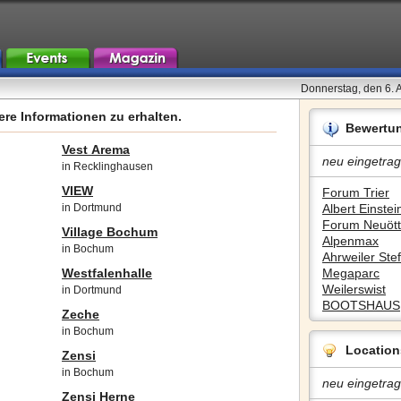
Donnerstag, den 6. 
re Informationen zu erhalten.
Bewertu
Vest Arema
neu eingetrag
in Recklinghausen
VIEW
Forum Trier
in Dortmund
Albert Einstein
Forum Neuött
Village Bochum
Alpenmax
in Bochum
Ahrweiler Stef
Westfalenhalle
Megaparc
Weilerswist
in Dortmund
BOOTSHAUS
Zeche
in Bochum
Location
Zensi
in Bochum
neu eingetrag
Zensi Herne