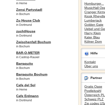
in Herne
Homburger...
MusicHall Op
Zensi Partystadl
Cranger Kirm
in Bochum
Kiosk Rheydte
Zu House Club
Lumberjack
Golden Gate
in Dortmund
Uebel und Gef
zuchtHouse
Harry Klein
in Dortmund
Kater Blau
Kölner Dom
Zwischenfall Bochum
in Bochum
BAR-O-METER
Hilfe
in Castrop-Rauxel
Kontakt
Barraquito
Über uns
in Bochum
Barraquito Bochum
Partner
in Bochum
Cafe del Sol
Gratis Oase
in Herne
Postleitzahl
Österreich P
Cafe Erdmann
Schweiz PLZ
in Dortmund
Zip codes US