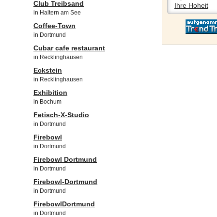
Club Treibsand
Ihre Hoheit
in Haltern am See
Coffee-Town
in Dortmund
Cubar cafe restaurant
in Recklinghausen
Eckstein
in Recklinghausen
Exhibition
in Bochum
Fetisch-X-Studio
in Dortmund
Firebowl
in Dortmund
Firebowl Dortmund
in Dortmund
Firebowl-Dortmund
in Dortmund
FirebowlDortmund
in Dortmund