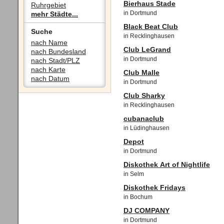
Bierhaus Stade
Ruhrgebiet
in Dortmund
mehr Städte...
Black Beat Club
Suche
in Recklinghausen
nach Name
Club LeGrand
nach Bundesland
in Dortmund
nach Stadt/PLZ
nach Karte
Club Malle
nach Datum
in Dortmund
Club Sharky
in Recklinghausen
cubanaclub
in Lüdinghausen
Depot
in Dortmund
Diskothek Art of Nightlife
in Selm
Diskothek Fridays
in Bochum
DJ COMPANY
in Dortmund