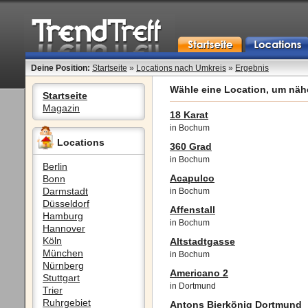
Deine Position:
Startseite
»
Locations nach Umkreis
»
Ergebnis
Wähle eine Location, um nähe
Startseite
Magazin
18 Karat
in Bochum
Locations
360 Grad
in Bochum
Berlin
Acapulco
Bonn
Darmstadt
in Bochum
Düsseldorf
Affenstall
Hamburg
in Bochum
Hannover
Köln
Altstadtgasse
München
in Bochum
Nürnberg
Americano 2
Stuttgart
in Dortmund
Trier
Ruhrgebiet
Antons Bierkönig Dortmund