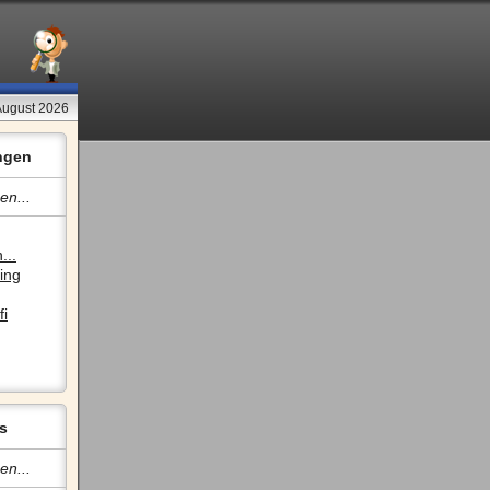
August 2026
ngen
en...
...
ing
fi
s
en...