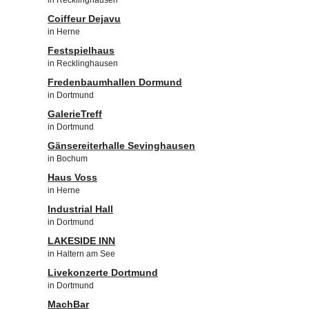
in Recklinghausen
Coiffeur Dejavu
in Herne
Festspielhaus
in Recklinghausen
Fredenbaumhallen Dormund
in Dortmund
GalerieTreff
in Dortmund
Gänsereiterhalle Sevinghausen
in Bochum
Haus Voss
in Herne
Industrial Hall
in Dortmund
LAKESIDE INN
in Haltern am See
Livekonzerte Dortmund
in Dortmund
MachBar