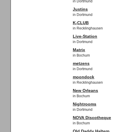
in Dortmund
Justins
in Dortmund
K-CLUB
in Recklinghausen
Live-Station
in Dortmund
Matrix
in Bochum
metzens
in Dortmund
moondock
in Recklinghausen
New Orleans
in Bochum
Nightrooms
in Dortmund
NOVA Discotheque
in Bochum
Old Daddy Haltern