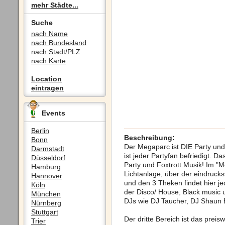
mehr Städte...
Suche
nach Name
nach Bundesland
nach Stadt/PLZ
nach Karte
Location
eintragen
Events
Berlin
Beschreibung:
Bonn
Der Megaparc ist DIE Party und 
Darmstadt
ist jeder Partyfan befriedigt. D
Düsseldorf
Party und Foxtrott Musik! Im "
Hamburg
Lichtanlage, über der eindruck
Hannover
und den 3 Theken findet hier je
Köln
der Disco/ House, Black music u
München
DJs wie DJ Taucher, DJ Shaun 
Nürnberg
Stuttgart
Der dritte Bereich ist das preisw
Trier