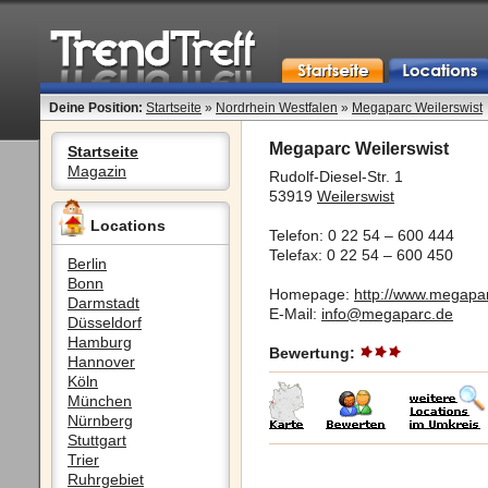
Deine Position:
Startseite
»
Nordrhein Westfalen
»
Megaparc Weilerswist
Megaparc Weilerswist
Startseite
Magazin
Rudolf-Diesel-Str. 1
53919
Weilerswist
Locations
Telefon: 0 22 54 – 600 444
Telefax: 0 22 54 – 600 450
Berlin
Bonn
Homepage:
http://www.megapa
Darmstadt
E-Mail:
info@megaparc.de
Düsseldorf
Hamburg
Bewertung:
Hannover
Köln
München
Nürnberg
Stuttgart
Trier
Ruhrgebiet