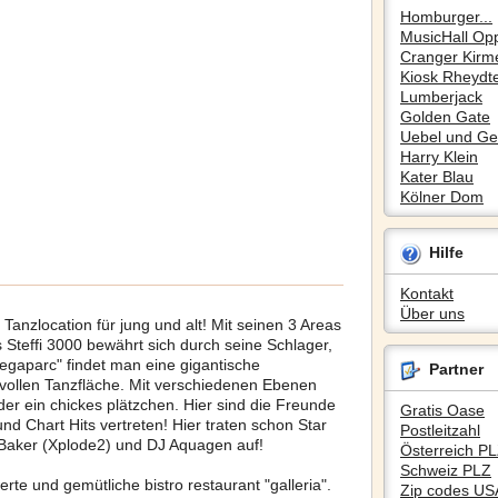
Homburger...
MusicHall Op
Cranger Kirm
Kiosk Rheydte
Lumberjack
Golden Gate
Uebel und Gef
Harry Klein
Kater Blau
Kölner Dom
Hilfe
Kontakt
Über uns
Tanzlocation für jung und alt! Mit seinen 3 Areas
as Steffi 3000 bewährt sich durch seine Schlager,
Megaparc" findet man eine gigantische
Partner
svollen Tanzfläche. Mit verschiedenen Ebenen
der ein chickes plätzchen. Hier sind die Freunde
Gratis Oase
nd Chart Hits vertreten! Hier traten schon Star
Postleitzahl
Baker (Xplode2) und DJ Aquagen auf!
Österreich P
Schweiz PLZ
erte und gemütliche bistro restaurant "galleria".
Zip codes US