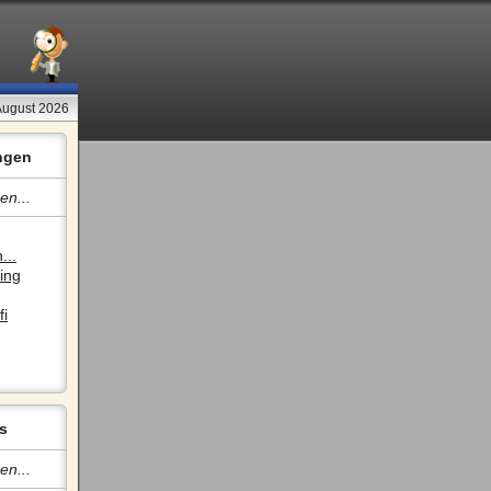
August 2026
ngen
en...
...
ing
fi
s
en...