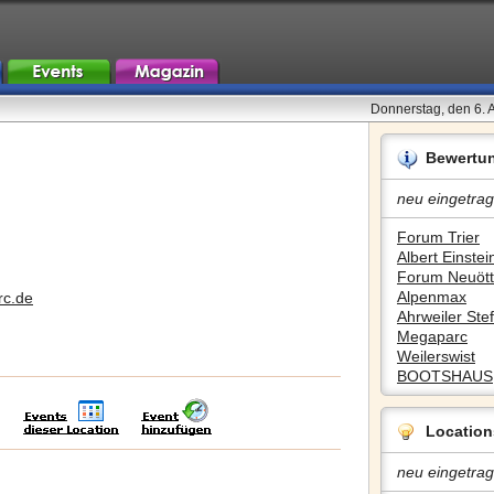
Donnerstag, den 6. 
Bewertu
neu eingetrag
Forum Trier
Albert Einstein
Forum Neuött
Alpenmax
rc.de
Ahrweiler Stef
Megaparc
Weilerswist
BOOTSHAUS
Location
neu eingetrag