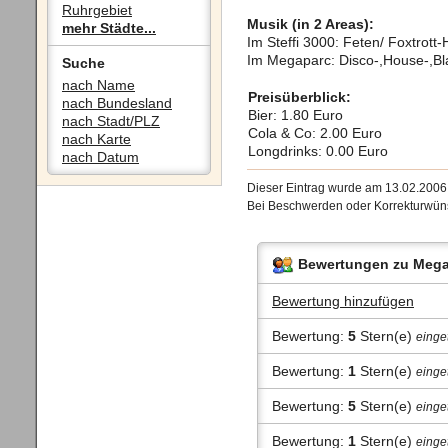
Ruhrgebiet
Musik (in 2 Areas):
mehr Städte...
Im Steffi 3000: Feten/ Foxtrott-
Im Megaparc: Disco-,House-,Bla
Suche
nach Name
Preisüberblick:
nach Bundesland
Bier: 1.80 Euro
nach Stadt/PLZ
Cola & Co: 2.00 Euro
nach Karte
Longdrinks: 0.00 Euro
nach Datum
Dieser Eintrag wurde am 13.02.200
Bei Beschwerden oder Korrekturwüns
Bewertungen zu Mega
Bewertung hinzufügen
Bewertung:
5
Stern(e)
einge
Bewertung:
1
Stern(e)
einge
Bewertung:
5
Stern(e)
einge
Bewertung:
1
Stern(e)
einge