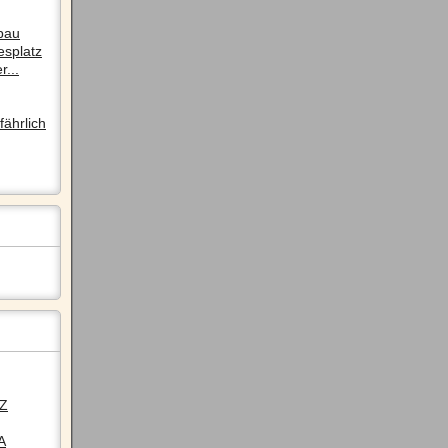
pau
esplatz
r...
ährlich
LZ
A