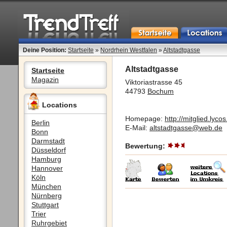
Deine Position:
Startseite
»
Nordrhein Westfalen
»
Altstadtgasse
Altstadtgasse
Startseite
Magazin
Viktoriastrasse 45
44793
Bochum
Locations
Homepage:
http://mitglied.lyco
Berlin
E-Mail:
altstadtgasse@web.de
Bonn
Darmstadt
Bewertung:
Düsseldorf
Hamburg
Hannover
Köln
München
Nürnberg
Stuttgart
Trier
Ruhrgebiet