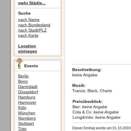
mehr Städte...
Suche
nach Name
nach Bundesland
nach Stadt/PLZ
nach Karte
Location
eintragen
Events
Beschreibung:
keine Angabe.
Berlin
Bonn
Musik:
Darmstadt
Trance, Black, Charts
Düsseldorf
Hamburg
Preisüberblick:
Hannover
Bier:
keine Angabe
Köln
Cola & Co:
keine Angabe
München
Longdrinks:
keine Angabe
Nürnberg
Stuttgart
Dieser Eintrag wurde am 01.10.200
Trier