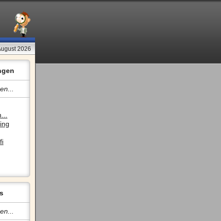
 August 2026
ngen
en...
...
ing
fi
s
en...