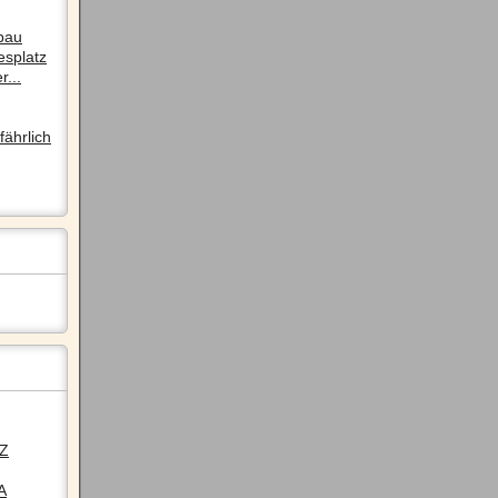
pau
esplatz
r...
ährlich
LZ
A