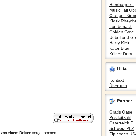
Homburger...
MusicHall Op
Cranger Kirm
Kiosk Rheydte
Lumberjack
Golden Gate
Uebel und Gef
Harry Klein
Kater Blau
Kölner Dom
Hilfe
Kontakt
Über uns
Partner
Gratis Oase
Postleitzahl
Österreich P
Schweiz PLZ
3
von einem Dritten
vorgenommen.
Zip codes US