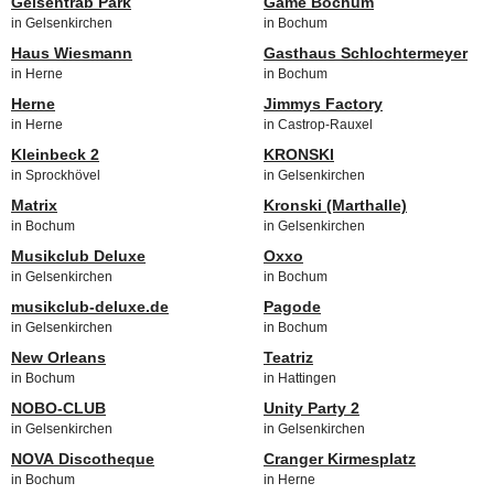
Gelsentrab Park
Game Bochum
in Gelsenkirchen
in Bochum
Haus Wiesmann
Gasthaus Schlochtermeyer
in Herne
in Bochum
Herne
Jimmys Factory
in Herne
in Castrop-Rauxel
Kleinbeck 2
KRONSKI
in Sprockhövel
in Gelsenkirchen
Matrix
Kronski (Marthalle)
in Bochum
in Gelsenkirchen
Musikclub Deluxe
Oxxo
in Gelsenkirchen
in Bochum
musikclub-deluxe.de
Pagode
in Gelsenkirchen
in Bochum
New Orleans
Teatriz
in Bochum
in Hattingen
NOBO-CLUB
Unity Party 2
in Gelsenkirchen
in Gelsenkirchen
NOVA Discotheque
Cranger Kirmesplatz
in Bochum
in Herne