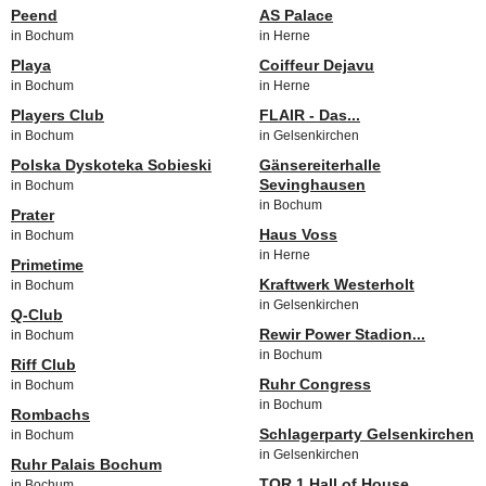
Peend
AS Palace
in Bochum
in Herne
Playa
Coiffeur Dejavu
in Bochum
in Herne
Players Club
FLAIR - Das...
in Bochum
in Gelsenkirchen
Polska Dyskoteka Sobieski
Gänsereiterhalle
Sevinghausen
in Bochum
in Bochum
Prater
Haus Voss
in Bochum
in Herne
Primetime
Kraftwerk Westerholt
in Bochum
in Gelsenkirchen
Q-Club
Rewir Power Stadion...
in Bochum
in Bochum
Riff Club
Ruhr Congress
in Bochum
in Bochum
Rombachs
Schlagerparty Gelsenkirchen
in Bochum
in Gelsenkirchen
Ruhr Palais Bochum
TOR 1 Hall of House
in Bochum