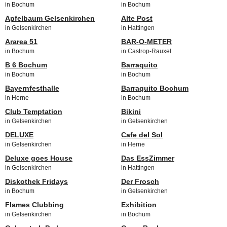
in Bochum
in Bochum
Apfelbaum Gelsenkirchen
Alte Post
in Gelsenkirchen
in Hattingen
Ararea 51
BAR-O-METER
in Bochum
in Castrop-Rauxel
B 6 Bochum
Barraquito
in Bochum
in Bochum
Bayernfesthalle
Barraquito Bochum
in Herne
in Bochum
Club Temptation
Bikini
in Gelsenkirchen
in Gelsenkirchen
DELUXE
Cafe del Sol
in Gelsenkirchen
in Herne
Deluxe goes House
Das EssZimmer
in Gelsenkirchen
in Hattingen
Diskothek Fridays
Der Frosch
in Bochum
in Gelsenkirchen
Flames Clubbing
Exhibition
in Gelsenkirchen
in Bochum