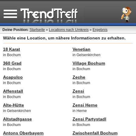
Deine Position:
Startseite
»
Locations nach Umkreis
»
Ergebnis
Wähle eine Location, um nähere Informationen zu erhalten.
18 Karat
Venetian
in Bochum
in Gelsenkirchen
360 Grad
Village Bochum
in Bochum
in Bochum
Acapulco
Zeche
in Bochum
in Bochum
Affenstall
Zensi
in Bochum
in Bochum
Alte-Hütte
Zensi Herne
in Gelsenkirchen
in Herne
Altstadtgasse
Zensi Partystadl
in Bochum
in Bochum
Antons Oberbayern
Zwischenfall Bochum