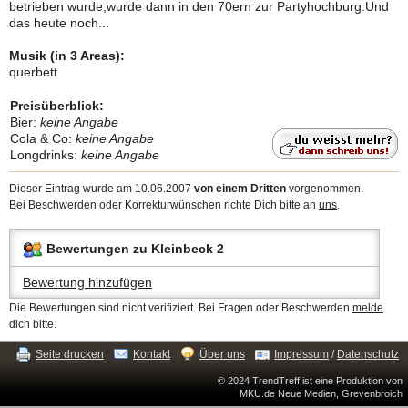
betrieben wurde,wurde dann in den 70ern zur Partyhochburg.Und
das heute noch...
Musik (in 3 Areas):
querbett
Preisüberblick:
Bier:
keine Angabe
Cola & Co:
keine Angabe
Longdrinks:
keine Angabe
Dieser Eintrag wurde am 10.06.2007
von einem Dritten
vorgenommen.
Bei Beschwerden oder Korrekturwünschen richte Dich bitte an
uns
.
Bewertungen zu Kleinbeck 2
Bewertung hinzufügen
Die Bewertungen sind nicht verifiziert. Bei Fragen oder Beschwerden
melde
dich bitte.
Seite drucken
Kontakt
Über uns
Impressum
/
Datenschutz
© 2024 TrendTreff ist eine Produktion von
MKU.de Neue Medien, Grevenbroich