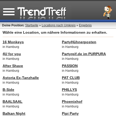
Deine Position:
Startseite
»
Locations nach Umkreis
»
Ergebnis
Wähle eine Location, um nähere Informationen zu erhalten.
16 Monkeys
PartyHühnerposten
in Hamburg
in Hamburg
4U for you
Partyreif.de im PURPURA
in Hamburg
in Hamburg
After Shave
PASSION
in Hamburg
in Hamburg
Astoria Ex-Tanzhalle
PAT CLUB
in Hamburg
in Hamburg
B-Side
PHILLYS
in Hamburg
in Hamburg
BAALSAAL
Phoenixhof
in Hamburg
in Hamburg
Balkan Night
Pipi Party