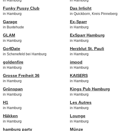
in Hamburg
in Hamburg
Funky Pussy Club
Das Irrlicht
in Hamburg
in Quickborn, Kreis Pinneberg
Garage
Ex-Sparr
in Buxtehude
in Hamburg
GLAM
ExSparr Hamburg
in Hamburg
in Hamburg
Go4Date
Herzblut St. Pauli
in Schenefeld bei Hamburg
in Hamburg
goldenfire
imood
in Hamburg
in Hamburg
Grosse Freiheit 36
KAISERS
in Hamburg
in Hamburg
Grünspan
Kings Pub Hamburg
in Hamburg
in Hamburg
H1
Les Autres
in Hamburg
in Hamburg
Häkken
Lounge
in Hamburg
in Hamburg
hamburg party
Münze