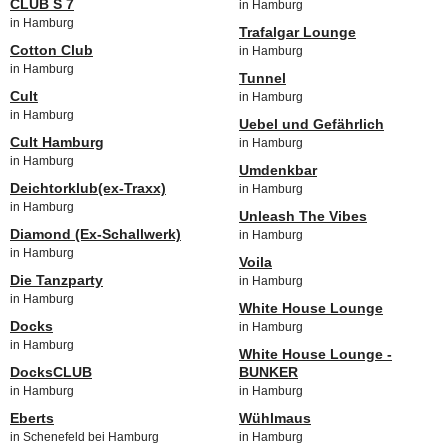
CLUB S 7
in Hamburg
in Hamburg
Trafalgar Lounge
Cotton Club
in Hamburg
in Hamburg
Tunnel
Cult
in Hamburg
in Hamburg
Uebel und Gefährlich
Cult Hamburg
in Hamburg
in Hamburg
Umdenkbar
Deichtorklub(ex-Traxx)
in Hamburg
in Hamburg
Unleash The Vibes
Diamond (Ex-Schallwerk)
in Hamburg
in Hamburg
Voila
Die Tanzparty
in Hamburg
in Hamburg
White House Lounge
Docks
in Hamburg
in Hamburg
White House Lounge -
DocksCLUB
BUNKER
in Hamburg
in Hamburg
Eberts
Wühlmaus
in Schenefeld bei Hamburg
in Hamburg