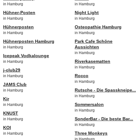
in Hamburg
in Hamburg
Hühner-Posten
Night Light
in Hamburg
in Hamburg
Hühnerposten
Osteopathie Hamburg
in Hamburg
in Hamburg
Hühnerposten Hamburg
Park Cafe Schöne
Aussichten
in Hamburg
in Hamburg
Icepeak Vodkalounge
Riverkasematten
in Hamburg
in Hamburg
j-club29
Rocco
in Hamburg
in Hamburg
JAMS Club
Rutsche - Die Spasskneipe...
in Hamburg
in Hamburg
Kir
Sommersalon
in Hamburg
in Hamburg
KNUST
SonderBar - Die beste Bar...
in Hamburg
in Hamburg
KOI
Three Monkeys
in Hamburg
in Hamburg