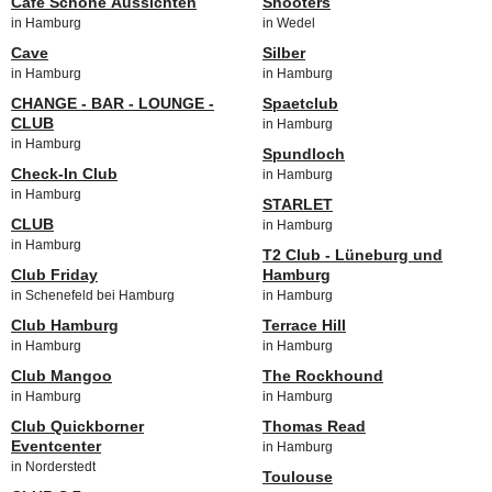
Cafe Schöne Aussichten
Shooters
in Hamburg
in Wedel
Cave
Silber
in Hamburg
in Hamburg
CHANGE - BAR - LOUNGE -
Spaetclub
CLUB
in Hamburg
in Hamburg
Spundloch
Check-In Club
in Hamburg
in Hamburg
STARLET
CLUB
in Hamburg
in Hamburg
T2 Club - Lüneburg und
Club Friday
Hamburg
in Schenefeld bei Hamburg
in Hamburg
Club Hamburg
Terrace Hill
in Hamburg
in Hamburg
Club Mangoo
The Rockhound
in Hamburg
in Hamburg
Club Quickborner
Thomas Read
Eventcenter
in Hamburg
in Norderstedt
Toulouse