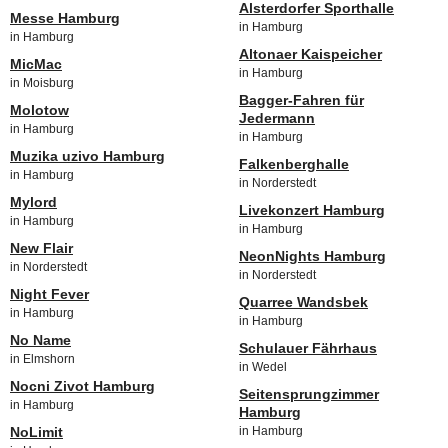
Alsterdorfer Sporthalle
Messe Hamburg
in Hamburg
in Hamburg
Altonaer Kaispeicher
MicMac
in Hamburg
in Moisburg
Bagger-Fahren für
Molotow
Jedermann
in Hamburg
in Hamburg
Muzika uzivo Hamburg
Falkenberghalle
in Hamburg
in Norderstedt
Mylord
Livekonzert Hamburg
in Hamburg
in Hamburg
New Flair
NeonNights Hamburg
in Norderstedt
in Norderstedt
Night Fever
Quarree Wandsbek
in Hamburg
in Hamburg
No Name
Schulauer Fährhaus
in Elmshorn
in Wedel
Nocni Zivot Hamburg
Seitensprungzimmer
in Hamburg
Hamburg
NoLimit
in Hamburg