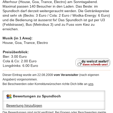
Afterhour (House, Goa, Trance, Electro) am Sonntagabend.
Maximal passen 140 Besucher in den Laden. Das Beste: im
Spundloch darf derzeit weitergeraucht werden. Die Getränkepreise
sind sehr ok (Becks: 3 Euro / Cola: 2 Euro / Wodka-Energy: 6 Euro)
und die Bedienung ist äusserst fix! Das Spundloch ist gut per U3
(Feldstrasse), Bus (Metrobus 3) und zu Fuss vom Kiez zu
erreichen.
Musik (in 1 Area):
House, Goa, Trance, Electro
Preisüberblick:
Bier: 3.00 Euro
Cola & Co: 2.00 Euro
Longdrinks: 6.00 Euro
Dieser Eintrag wurde am 22.08.2008
vom Veranstalter
(nach eigenen
Angaben) vorgenommen.
Bei Beschwerden oder Korrekturwünschen richte Dich bitte an
uns
.
Bewertungen zu Spundloch
Bewertung hinzufügen
Die Bewertungen sind nicht verifiziert. Bei Fragen oder Beschwerden
melde