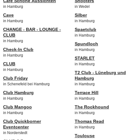
Cafe Schöne Aussichten
Shooters
in Hamburg
in Wedel
Cave
Silber
in Hamburg
in Hamburg
CHANGE - BAR - LOUNGE -
Spaetclub
CLUB
in Hamburg
in Hamburg
Spundloch
Check-In Club
in Hamburg
in Hamburg
STARLET
CLUB
in Hamburg
in Hamburg
T2 Club - Lüneburg und
Club Friday
Hamburg
in Schenefeld bei Hamburg
in Hamburg
Club Hamburg
Terrace Hill
in Hamburg
in Hamburg
Club Mangoo
The Rockhound
in Hamburg
in Hamburg
Club Quickborner
Thomas Read
Eventcenter
in Hamburg
in Norderstedt
Toulouse