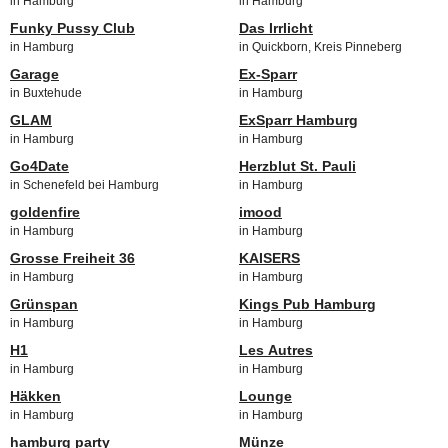
in Hamburg
in Hamburg
Funky Pussy Club
Das Irrlicht
in Hamburg
in Quickborn, Kreis Pinneberg
Garage
Ex-Sparr
in Buxtehude
in Hamburg
GLAM
ExSparr Hamburg
in Hamburg
in Hamburg
Go4Date
Herzblut St. Pauli
in Schenefeld bei Hamburg
in Hamburg
goldenfire
imood
in Hamburg
in Hamburg
Grosse Freiheit 36
KAISERS
in Hamburg
in Hamburg
Grünspan
Kings Pub Hamburg
in Hamburg
in Hamburg
H1
Les Autres
in Hamburg
in Hamburg
Häkken
Lounge
in Hamburg
in Hamburg
hamburg party
Münze