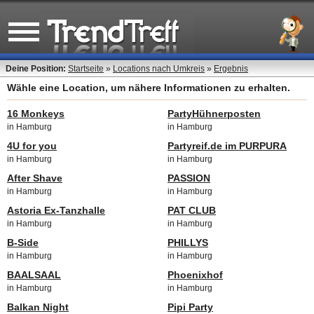
Deine Position:
Startseite
»
Locations nach Umkreis
»
Ergebnis
Wähle eine Location, um nähere Informationen zu erhalten.
16 Monkeys
PartyHühnerposten
in Hamburg
in Hamburg
4U for you
Partyreif.de im PURPURA
in Hamburg
in Hamburg
After Shave
PASSION
in Hamburg
in Hamburg
Astoria Ex-Tanzhalle
PAT CLUB
in Hamburg
in Hamburg
B-Side
PHILLYS
in Hamburg
in Hamburg
BAALSAAL
Phoenixhof
in Hamburg
in Hamburg
Balkan Night
Pipi Party