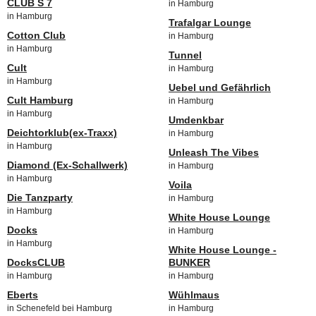
CLUB S 7
in Hamburg
in Hamburg
Trafalgar Lounge
Cotton Club
in Hamburg
in Hamburg
Tunnel
Cult
in Hamburg
in Hamburg
Uebel und Gefährlich
Cult Hamburg
in Hamburg
in Hamburg
Umdenkbar
Deichtorklub(ex-Traxx)
in Hamburg
in Hamburg
Unleash The Vibes
Diamond (Ex-Schallwerk)
in Hamburg
in Hamburg
Voila
Die Tanzparty
in Hamburg
in Hamburg
White House Lounge
Docks
in Hamburg
in Hamburg
White House Lounge -
DocksCLUB
BUNKER
in Hamburg
in Hamburg
Eberts
Wühlmaus
in Schenefeld bei Hamburg
in Hamburg