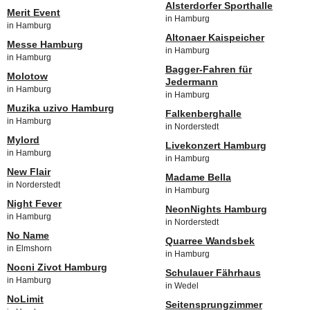
Alsterdorfer Sporthalle
Merit Event
in Hamburg
in Hamburg
Altonaer Kaispeicher
Messe Hamburg
in Hamburg
in Hamburg
Bagger-Fahren für
Molotow
Jedermann
in Hamburg
in Hamburg
Muzika uzivo Hamburg
Falkenberghalle
in Hamburg
in Norderstedt
Mylord
Livekonzert Hamburg
in Hamburg
in Hamburg
New Flair
Madame Bella
in Norderstedt
in Hamburg
Night Fever
NeonNights Hamburg
in Hamburg
in Norderstedt
No Name
Quarree Wandsbek
in Elmshorn
in Hamburg
Nocni Zivot Hamburg
Schulauer Fährhaus
in Hamburg
in Wedel
NoLimit
Seitensprungzimmer