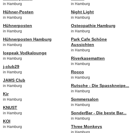
in Hamburg
in Hamburg
Hühner-Posten
Night Light
in Hamburg
in Hamburg
Hühnerposten
Osteopathie Hamburg
in Hamburg
in Hamburg
Hühnerposten Hamburg
Park Cafe Schöne
Aussichten
in Hamburg
in Hamburg
Icepeak Vodkalounge
Riverkasematten
in Hamburg
in Hamburg
j-club29
Rocco
in Hamburg
in Hamburg
JAMS Club
Rutsche - Die Spasskneipe...
in Hamburg
in Hamburg
Kir
Sommersalon
in Hamburg
in Hamburg
KNUST
SonderBar - Die beste Bar...
in Hamburg
in Hamburg
KOI
Three Monkeys
in Hamburg
in Hamburg