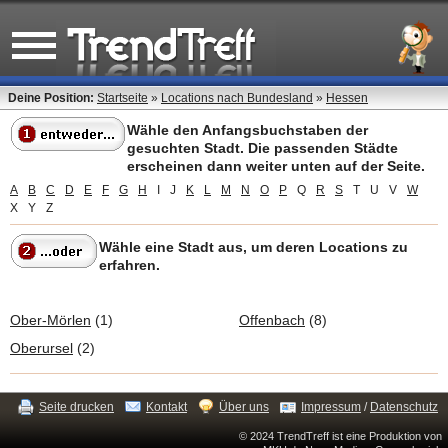
Deine Position:
Startseite
»
Locations nach Bundesland
»
Hessen
Wähle den Anfangsbuchstaben der
gesuchten Stadt. Die passenden Städte
erscheinen dann weiter unten auf der Seite.
A
B
C
D
E
F
G
H
I
J
K
L
M
N
O
P
Q
R
S
T
U
V
W
X
Y
Z
Wähle eine Stadt aus, um deren Locations zu
erfahren.
Ober-Mörlen
(1)
Offenbach
(8)
Oberursel
(2)
Seite drucken
Kontakt
Über uns
Impressum
/
Datenschutz
© 2024 TrendTreff ist eine Produktion von