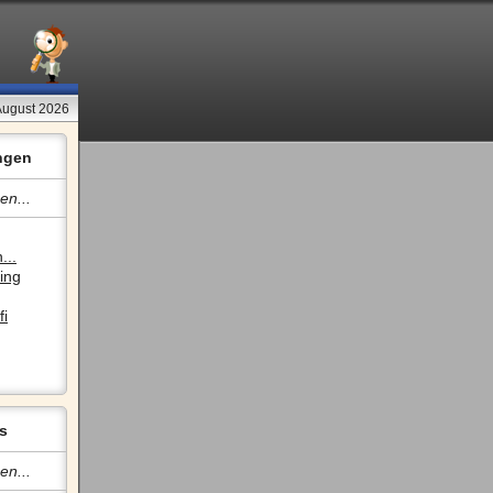
 August 2026
ngen
en...
...
ing
fi
s
en...