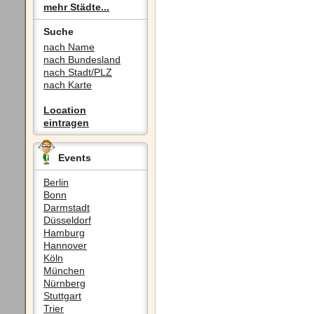
mehr Städte...
Suche
nach Name
nach Bundesland
nach Stadt/PLZ
nach Karte
Location
eintragen
Events
Berlin
Bonn
Darmstadt
Düsseldorf
Hamburg
Hannover
Köln
München
Nürnberg
Stuttgart
Trier