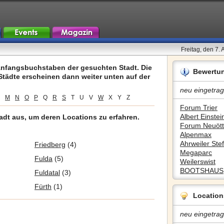
Freitag, den 7.
nfangsbuchstaben der gesuchten Stadt. Die
Bewertu
tädte erscheinen dann weiter unten auf der
neu eingetrag
M
N
O
P
Q
R
S
T
U
V
W
X
Y
Z
Forum Trier
Albert Einstein
adt aus, um deren Locations zu erfahren.
Forum Neuött
Alpenmax
Ahrweiler Stef
Friedberg
(4)
Megaparc
Fulda
(5)
Weilerswist
BOOTSHAUS
Fuldatal
(3)
Fürth
(1)
Location
neu eingetrag