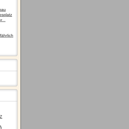
pau
esplatz
r...
ährlich
LZ
A