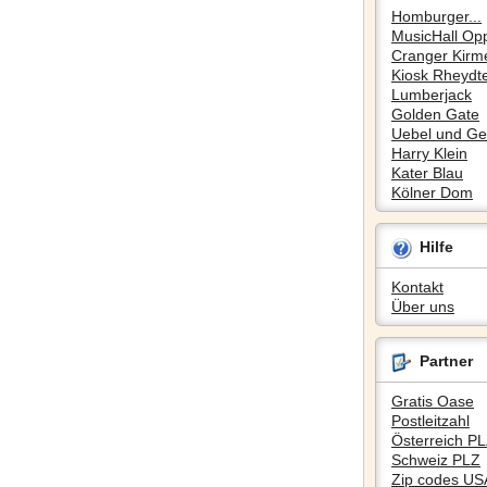
Homburger...
MusicHall Op
Cranger Kirm
Kiosk Rheydte
Lumberjack
Golden Gate
Uebel und Gef
Harry Klein
Kater Blau
Kölner Dom
Hilfe
Kontakt
Über uns
Partner
Gratis Oase
Postleitzahl
Österreich P
Schweiz PLZ
Zip codes US