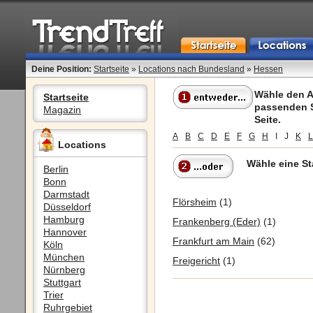
Deine Position:
Startseite
»
Locations nach Bundesland
»
Hessen
Wähle den A
Startseite
passenden S
Magazin
Seite.
A
B
C
D
E
F
G
H
I
J
K
L
Locations
Wähle eine St
Berlin
Bonn
Darmstadt
Flörsheim
(1)
Düsseldorf
Hamburg
Frankenberg (Eder)
(1)
Hannover
Frankfurt am Main
(62)
Köln
München
Freigericht
(1)
Nürnberg
Stuttgart
Trier
Ruhrgebiet