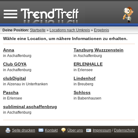
Deine Position:
Startseite
»
Locations nach Umkreis
»
Ergebnis
Wähle eine Location, um nähere Informationen zu erhalten.
Anna
Tanzburg Wuzzzenstein
in Aschaffenburg
in Aschaffenburg
Club GOYA
ERLENHALLE
in Aschaffenburg
in Erlensee
clubDigital
Lindenhof
in Alzenau in Unterfranken
in Breuberg
Pascha
Schloss
in Erlensee
in Babenhausen
subliminal aschaffenbrug
in Aschaffenburg
Seite drucken
Kontakt
Über uns
Impressum
/
Datenschutz