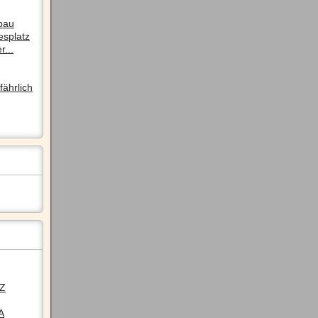
pau
esplatz
r...
ährlich
LZ
A