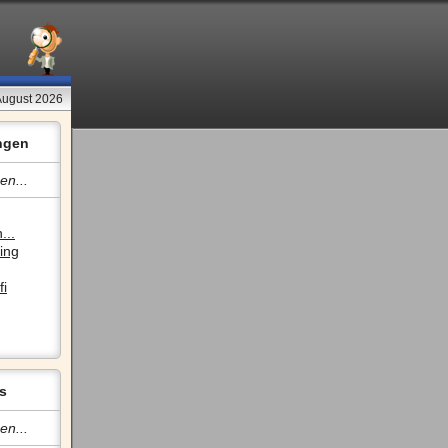
 August 2026
ngen
en...
...
ing
fi
s
en...