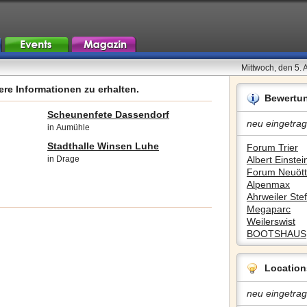
Mittwoch, den 5.
re Informationen zu erhalten.
Bewertu
Scheunenfete Dassendorf
neu eingetrag
in Aumühle
Stadthalle Winsen Luhe
Forum Trier
in Drage
Albert Einstein
Forum Neuött
Alpenmax
Ahrweiler Stef
Megaparc
Weilerswist
BOOTSHAUS
Location
neu eingetrag