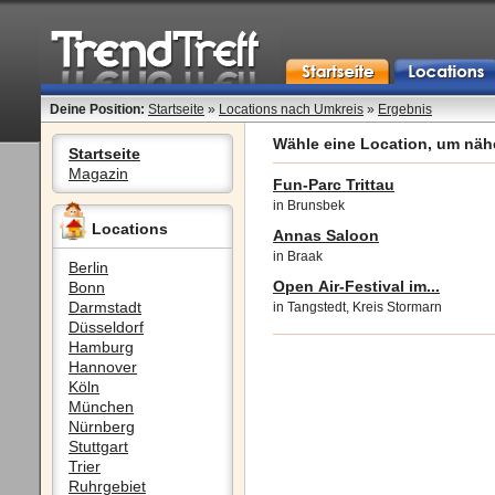
Deine Position:
Startseite
»
Locations nach Umkreis
»
Ergebnis
Wähle eine Location, um nähe
Startseite
Magazin
Fun-Parc Trittau
in Brunsbek
Locations
Annas Saloon
in Braak
Berlin
Open Air-Festival im...
Bonn
Darmstadt
in Tangstedt, Kreis Stormarn
Düsseldorf
Hamburg
Hannover
Köln
München
Nürnberg
Stuttgart
Trier
Ruhrgebiet