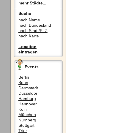
mehr Städte...
Suche
nach Name
nach Bundesland
nach Stadt/PLZ
nach Karte
Location
eintragen
Events
Berlin
Bonn
Darmstadt
Düsseldorf
Hamburg
Hannover
Köln
München
Nürnberg
Stuttgart
Trier