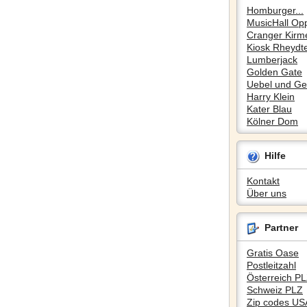
Homburger...
MusicHall Op
Cranger Kirm
Kiosk Rheydte
Lumberjack
Golden Gate
Uebel und Gef
Harry Klein
Kater Blau
Kölner Dom
Hilfe
Kontakt
Über uns
Partner
Gratis Oase
Postleitzahl
Österreich P
Schweiz PLZ
Zip codes US