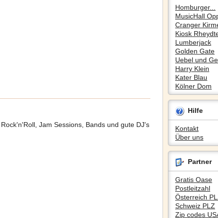
Homburger...
MusicHall Op
Cranger Kirm
Kiosk Rheydte
Lumberjack
Golden Gate
Uebel und Gef
Harry Klein
Kater Blau
Kölner Dom
Hilfe
, Rock'n'Roll, Jam Sessions, Bands und gute DJ's
Kontakt
Über uns
Partner
Gratis Oase
Postleitzahl
Österreich P
Schweiz PLZ
Zip codes US