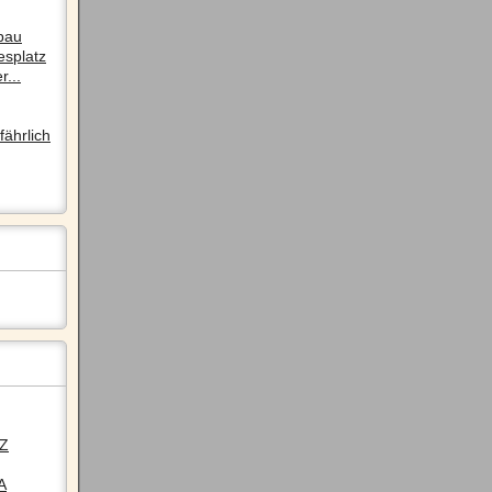
pau
esplatz
r...
ährlich
LZ
A