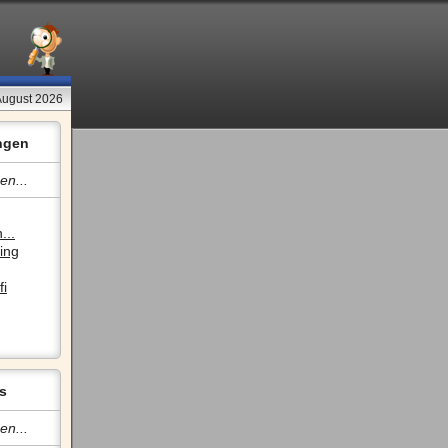
August 2026
ngen
en...
...
ing
fi
s
en...