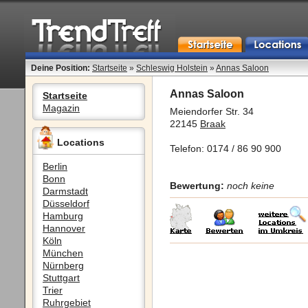
Deine Position:
Startseite
»
Schleswig Holstein
»
Annas Saloon
Annas Saloon
Startseite
Magazin
Meiendorfer Str. 34
22145
Braak
Locations
Telefon: 0174 / 86 90 900
Berlin
Bonn
Bewertung:
noch keine
Darmstadt
Düsseldorf
Hamburg
Hannover
Köln
München
Nürnberg
Stuttgart
Trier
Ruhrgebiet