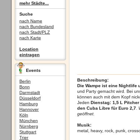
mehr Städte...
Suche
nach Name
nach Bundesland
nach Stadt/PLZ
nach Karte
Location
eintragen
Events
Beschreibung:
Berlin
Die Wampe ist eine Nightlife
Bonn
und Party gemacht wird. Bei un
Darmstadt
können auch mit dem Kopf nick
Düsseldorf
Jeden
Dienstag: 1,5 L Pitcher 
Hamburg
den Cuba Libre für Euro 2,7
.
Hannover
geöffnet.
Köln
München
Musik:
Nürnberg
metal, heavy, rock, punk, crosso
Stuttgart
Trier