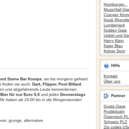
Homburger...
MusicHall Op
Cranger Kirm
Kiosk Rheydte
Lumberjack
Golden Gate
Uebel und Gef
Harry Klein
Kater Blau
Kölner Dom
Hilfe
Kontakt
 und Szene Bar Kneipe
, wo bis morgens gefeiert
Über uns
s finden sie auch:
Dart, Flipper, Pool Billard
,
en und abgefahrende Leute kennenlernen.
Bier für nur Euro 5,5
und jeden
Donnerstags
Partner
Wir haben ab 19:00 bis in die Morgenstunden
Gratis Oase
Postleitzahl
Österreich P
ver, grunge, alternative
Schweiz PLZ
Zip codes US