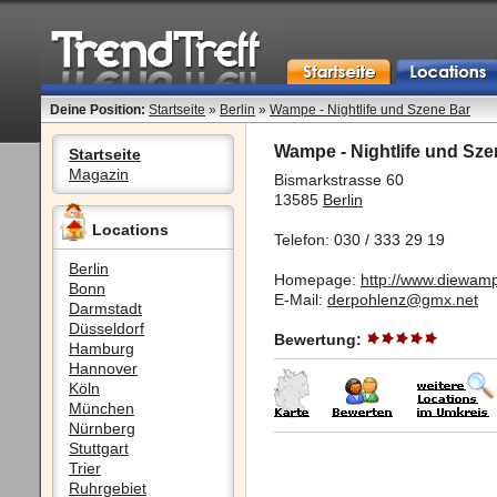
Deine Position:
Startseite
»
Berlin
»
Wampe - Nightlife und Szene Bar
Wampe - Nightlife und Sze
Startseite
Magazin
Bismarkstrasse 60
13585
Berlin
Locations
Telefon: 030 / 333 29 19
Berlin
Homepage:
http://www.diewam
Bonn
E-Mail:
derpohlenz@gmx.net
Darmstadt
Düsseldorf
Bewertung:
Hamburg
Hannover
Köln
München
Nürnberg
Stuttgart
Trier
Ruhrgebiet