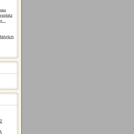
pau
esplatz
r...
ährlich
LZ
A