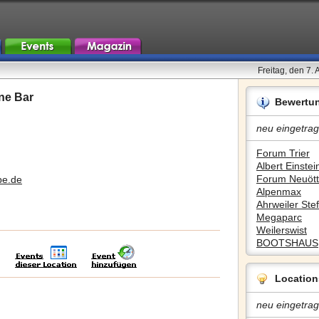
Freitag, den 7.
ne Bar
Bewertu
neu eingetrag
Forum Trier
Albert Einstein
Forum Neuött
pe.de
Alpenmax
Ahrweiler Stef
Megaparc
Weilerswist
BOOTSHAUS
Location
neu eingetrag