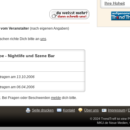
Ihre Hoheit
6
vom Veranstalter
(nach eigenen Angaben)
chen richte Dich bitte an
uns
.
 - Nightlife und Szene Bar
tragen am 13.10.2006
tragen am 06.04.2006
ert. Bei Fragen oder Beschwerden
melde
dich bitte.
Seite drucken
Kontakt
Über uns
Impressum
/
D
© 2024 TrendTreff ist eine 
MKU.de Neue Medien, 