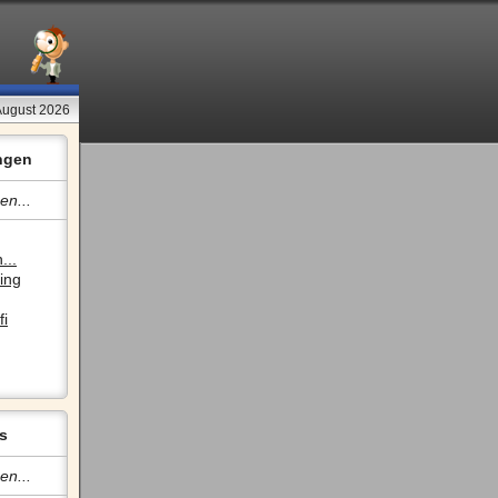
 August 2026
ngen
en...
...
ing
fi
s
en...