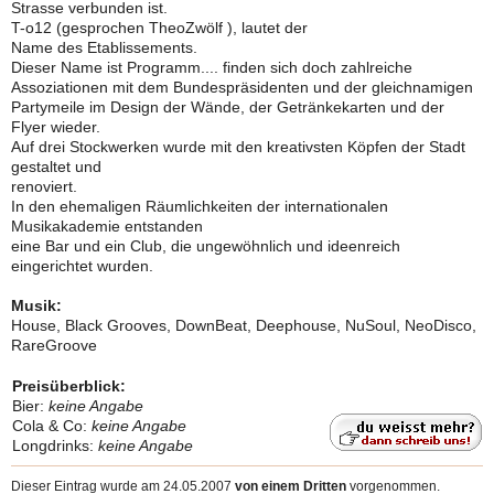
Strasse verbunden ist.
T-o12 (gesprochen TheoZwölf ), lautet der
Name des Etablissements.
Dieser Name ist Programm.... finden sich doch zahlreiche
Assoziationen mit dem Bundespräsidenten und der gleichnamigen
Partymeile im Design der Wände, der Getränkekarten und der
Flyer wieder.
Auf drei Stockwerken wurde mit den kreativsten Köpfen der Stadt
gestaltet und
renoviert.
In den ehemaligen Räumlichkeiten der internationalen
Musikakademie entstanden
eine Bar und ein Club, die ungewöhnlich und ideenreich
eingerichtet wurden.
Musik:
House, Black Grooves, DownBeat, Deephouse, NuSoul, NeoDisco,
RareGroove
Preisüberblick:
Bier:
keine Angabe
Cola & Co:
keine Angabe
Longdrinks:
keine Angabe
Dieser Eintrag wurde am 24.05.2007
von einem Dritten
vorgenommen.