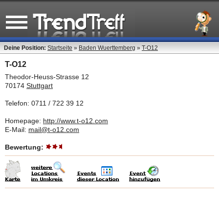
Deine Position:
Startseite
»
Baden Wuerttemberg
»
T-O12
T-O12
Theodor-Heuss-Strasse 12
70174
Stuttgart
Telefon: 0711 / 722 39 12
Homepage:
http://www.t-o12.com
E-Mail:
mail@t-o12.com
Bewertung: