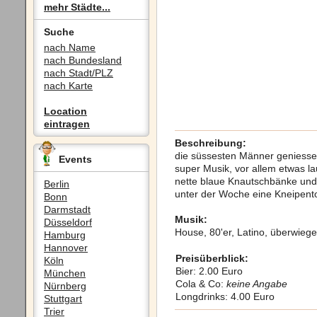
mehr Städte...
Suche
nach Name
nach Bundesland
nach Stadt/PLZ
nach Karte
Location
eintragen
Beschreibung:
die süssesten Männer geniessen
Events
super Musik, vor allem etwas la
nette blaue Knautschbänke und 
Berlin
unter der Woche eine Kneipen
Bonn
Darmstadt
Musik:
Düsseldorf
House, 80'er, Latino, überwie
Hamburg
Hannover
Preisüberblick:
Köln
Bier: 2.00 Euro
München
Cola & Co:
keine Angabe
Nürnberg
Longdrinks: 4.00 Euro
Stuttgart
Trier