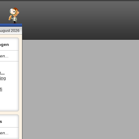
August 2026
ngen
en...
...
ing
fi
s
en...