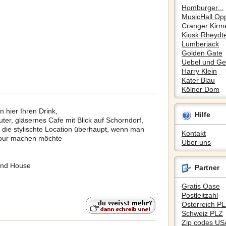
Homburger...
MusicHall Op
Cranger Kirm
Kiosk Rheydte
Lumberjack
Golden Gate
Uebel und Gef
Harry Klein
Kater Blau
Kölner Dom
 hier Ihren Drink,
Hilfe
uter, gläsernes Cafe mit Blick auf Schorndorf,
die stylischte Location überhaupt, wenn man
Kontakt
tour machen möchte
Über uns
gend House
Partner
Gratis Oase
Postleitzahl
Österreich P
Schweiz PLZ
Zip codes US