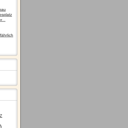
pau
esplatz
r...
ährlich
LZ
A