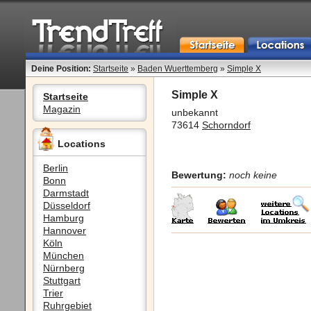
Deine Position:
Startseite
»
Baden Wuerttemberg
»
Simple X
Simple X
Startseite
Magazin
unbekannt
73614
Schorndorf
Locations
Berlin
Bewertung:
noch keine
Bonn
Darmstadt
Düsseldorf
Hamburg
Hannover
Köln
München
Nürnberg
Stuttgart
Trier
Ruhrgebiet