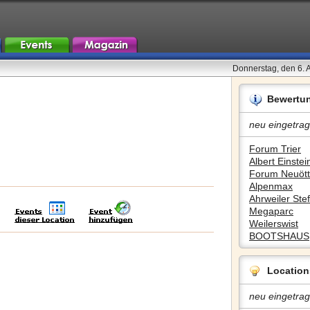
Donnerstag, den 6. 
Bewertu
neu eingetrag
Forum Trier
Albert Einstein
Forum Neuött
Alpenmax
Ahrweiler Stef
Megaparc
Weilerswist
BOOTSHAUS
Location
neu eingetrag