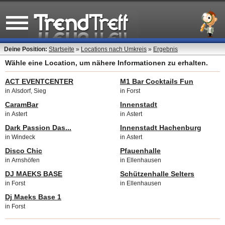
Deine Position:
Startseite
»
Locations nach Umkreis
»
Ergebnis
Wähle eine Location, um nähere Informationen zu erhalten.
ACT EVENTCENTER
M1 Bar Cocktails Fun
in Alsdorf, Sieg
in Forst
CaramBar
Innenstadt
in Astert
in Astert
Dark Passion Das...
Innenstadt Hachenburg
in Windeck
in Astert
Disco Chic
Pfauenhalle
in Arnshöfen
in Ellenhausen
DJ MAEKS BASE
Schützenhalle Selters
in Forst
in Ellenhausen
Dj Maeks Base 1
in Forst