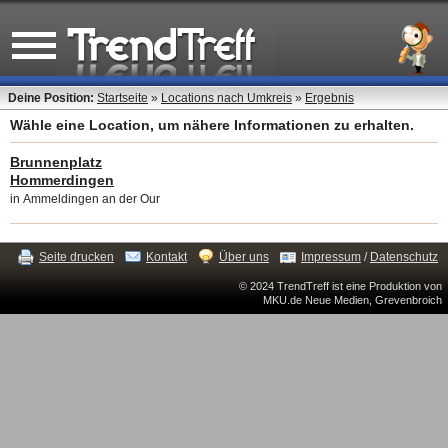
Deine Position:
Startseite
»
Locations nach Umkreis
»
Ergebnis
Wähle eine Location, um nähere Informationen zu erhalten.
Brunnenplatz
Hommerdingen
in Ammeldingen an der Our
Seite drucken
Kontakt
Über uns
Impressum
/
Datenschutz
© 2024 TrendTreff ist eine Produktion von
MKU.de Neue Medien, Grevenbroich