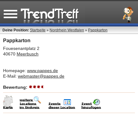
Deine Position:
Startseite
»
Nordrhein Westfalen
»
Pappkarton
Pappkarton
Fouesenantplatz 2
40670
Meerbusch
Homepage:
www.pappes.de
E-Mail:
webmaster@pappes.de
Bewertung: