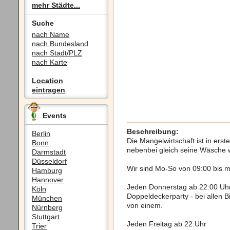
mehr Städte...
Suche
nach Name
nach Bundesland
nach Stadt/PLZ
nach Karte
Location
eintragen
Events
Beschreibung:
Berlin
Die Mangelwirtschaft ist in erst
Bonn
nebenbei gleich seine Wäsche
Darmstadt
Düsseldorf
Wir sind Mo-So von 09:00 bis m
Hamburg
Hannover
Jeden Donnerstag ab 22:00 Uh
Köln
Doppeldeckerparty - bei allen B
München
von einem.
Nürnberg
Stuttgart
Jeden Freitag ab 22:Uhr
Trier