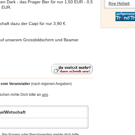
en Dark - das Prager Bier für nur 1,50 EUR - 0,5
Ihre Hoheit
0 EUR.
chaft dazu der Caipi für nur 3,90 €.
te auf unserem Grossbildschirm und Beamer
7
vom Veranstalter
(nach eigenen Angaben)
chen richte Dich bitte an
uns
.
elWirtschaft
ert. Bei Fragen oder Beschwerden
melde
dich bitte.