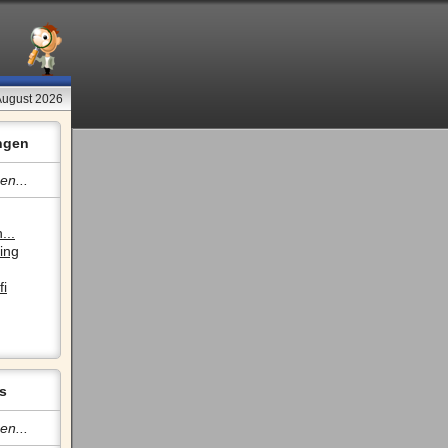
August 2026
ngen
en...
...
ing
fi
s
en...