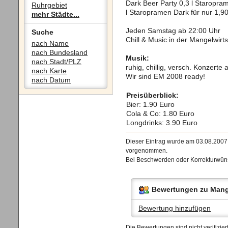
Dark Beer Party 0,3 l Staropram
Ruhrgebiet
l Staropramen Dark für nur 1,9
mehr Städte...
Jeden Samstag ab 22:00 Uhr
Suche
Chill & Music in der Mangelwirts
nach Name
nach Bundesland
Musik:
nach Stadt/PLZ
ruhig, chillig, versch. Konzer
nach Karte
Wir sind EM 2008 ready!
nach Datum
Preisüberblick:
Bier: 1.90 Euro
Cola & Co: 1.80 Euro
Longdrinks: 3.90 Euro
Dieser Eintrag wurde am 03.08.200
vorgenommen.
Bei Beschwerden oder Korrekturwüns
Bewertungen zu Mang
Bewertung hinzufügen
Die Bewertungen sind nicht verifizi