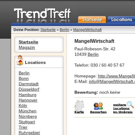
Deine Position:
Startseite
»
Berlin
»
MangelWirtschaft
MangelWirtschaft
Startseite
Magazin
Paul-Robeson-Str. 42
10439
Berlin
Locations
Telefon: 030 / 60 40 57 67
Berlin
Homepage:
http://www.MangelW
Bonn
E-Mail:
info@MangelWirtschaft
Darmstadt
Düsseldorf
Bewertung:
noch keine
Hamburg
Hannover
Köln
München
Nürnberg
Stuttgart
Trier
Ruhrgebiet