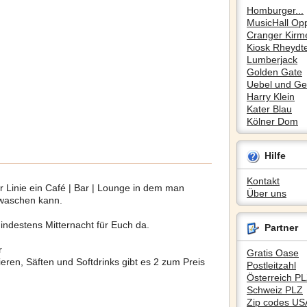
Homburger...
MusicHall Op
Cranger Kirm
Kiosk Rheydte
Lumberjack
Golden Gate
Uebel und Gef
Harry Klein
Kater Blau
Kölner Dom
Hilfe
Kontakt
er Linie ein Café | Bar | Lounge in dem man
Über uns
 waschen kann.
indestens Mitternacht für Euch da.
Partner
r
Gratis Oase
ieren, Säften und Softdrinks gibt es 2 zum Preis
Postleitzahl
Österreich P
Schweiz PLZ
Zip codes US