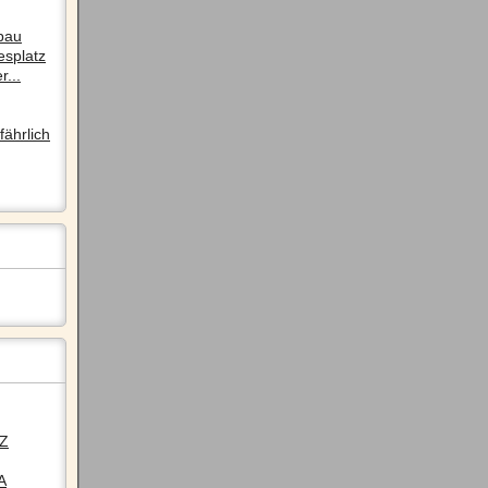
pau
esplatz
r...
ährlich
LZ
A