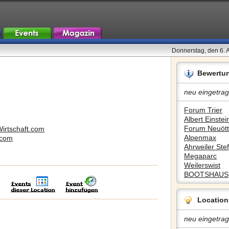
Donnerstag, den 6. 
Bewertu
neu eingetrag
Forum Trier
Albert Einstein
Forum Neuött
irtschaft.com
Alpenmax
.com
Ahrweiler Stef
Megaparc
Weilerswist
BOOTSHAUS
Location
neu eingetrag