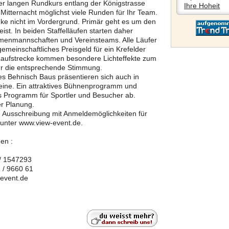
er langen Rundkurs entlang der Königstrasse
Ihre Hoheit
Mitternacht möglichst viele Runden für Ihr Team.
ke nicht im Vordergrund. Primär geht es um den
t. In beiden Staffelläufen starten daher
rmenmannschaften und Vereinsteams. Alle Läufer
emeinschaftliches Preisgeld für ein Krefelder
r Laufstrecke kommen besondere Lichteffekte zum
r die entsprechende Stimmung.
es Behnisch Baus präsentieren sich auch in
eine. Ein attraktives Bühnenprogramm und
 Programm für Sportler und Besucher ab.
er Planung.
e Ausschreibung mit Anmeldemöglichkeiten für
 unter www.view-event.de.
en :
 / 1547293
 / 9660 61
-event.de