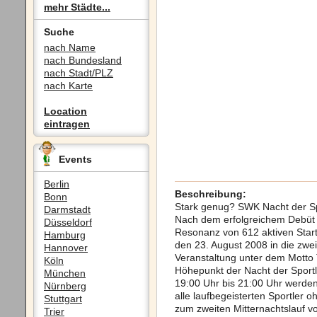
mehr Städte...
Suche
nach Name
nach Bundesland
nach Stadt/PLZ
nach Karte
Location
eintragen
Events
Berlin
Beschreibung:
Bonn
Stark genug? SWK Nacht der Sp
Darmstadt
Nach dem erfolgreichem Debüt 
Düsseldorf
Resonanz von 612 aktiven Start
Hamburg
den 23. August 2008 in die zwei
Hannover
Veranstaltung unter dem Motto 
Köln
Höhepunkt der Nacht der Sportl
München
19:00 Uhr bis 21:00 Uhr werden 
Nürnberg
alle laufbegeisterten Sportler o
Stuttgart
zum zweiten Mitternachtslauf v
Trier