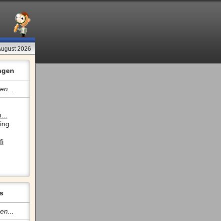
August 2026
ngen
en...
...
ing
fi
s
en...