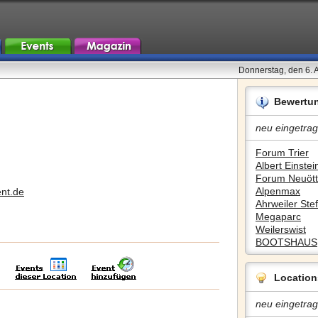
Donnerstag, den 6. 
Bewertu
neu eingetrag
Forum Trier
Albert Einstein
Forum Neuött
Alpenmax
ent.de
Ahrweiler Stef
Megaparc
Weilerswist
BOOTSHAUS
Location
neu eingetrag