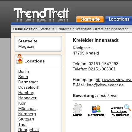
Deine Position:
Startseite
»
Nordrhein Westfalen
»
Krefelder Innenstadt
Krefelder Innenstadt
Startseite
Magazin
Königsstr.-
47799
Krefeld
Locations
Telefon: 02151-1547293
Telefax: 02151-966061
Berlin
Bonn
Homepage:
http://www.view-ev
Darmstadt
E-Mail:
info@view-event.de
Düsseldorf
Hamburg
Bewertung:
noch keine
Hannover
Köln
München
Nürnberg
Stuttgart
Trier
Ruhrgebiet