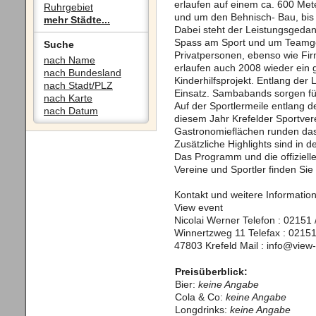
erlaufen auf einem ca. 600 Met
Ruhrgebiet
und um den Behnisch- Bau, bis 
mehr Städte...
Dabei steht der Leistungsgedan
Spass am Sport und um Teamgeis
Suche
Privatpersonen, ebenso wie Fi
nach Name
erlaufen auch 2008 wieder ein g
nach Bundesland
Kinderhilfsprojekt. Entlang de
nach Stadt/PLZ
Einsatz. Sambabands sorgen fü
nach Karte
Auf der Sportlermeile entlang d
nach Datum
diesem Jahr Krefelder Sportver
Gastronomieflächen runden das
Zusätzliche Highlights sind in d
Das Programm und die offiziell
Vereine und Sportler finden Sie
Kontakt und weitere Information
View event
Nicolai Werner Telefon : 02151
Winnertzweg 11 Telefax : 02151
47803 Krefeld Mail : info@view
Preisüberblick:
Bier:
keine Angabe
Cola & Co:
keine Angabe
Longdrinks:
keine Angabe