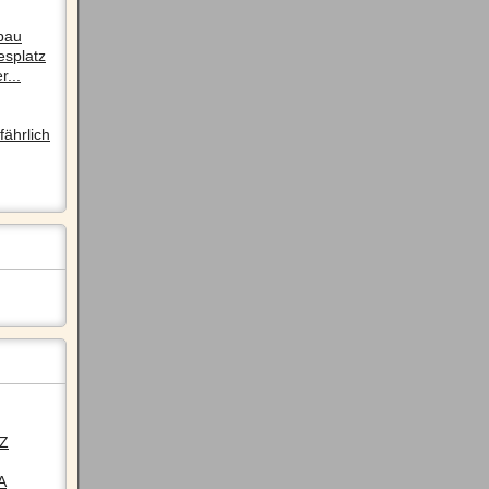
pau
esplatz
r...
ährlich
LZ
A