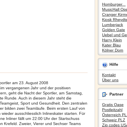
Homburger...
MusicHall Op
Cranger Kirm
Kiosk Rheydte
Lumberjack
Golden Gate
Uebel und Gef
Harry Klein
Kater Blau
Kölner Dom
Hilfe
Kontakt
Über uns
ortler am 23. August 2008
im vergangenen Jahr und der positiven
ern, geht die Nacht der Sportler, am Samstag,
Partner
te Runde. Auch in diesem Jahr steht die
Teamgeist, Sport und Gesundheit. Den zentralen
Gratis Oase
er bilden zwei Teamläufe. Beim ersten Lauf von
Postleitzahl
wieder ausschliesslich Inlineskater starten. Für
Österreich P
hne Inliner fällt um 22:00 Uhr der Startschuss
Schweiz PLZ
on Krefeld. Zweier, Vierer und Sechser Teams
Zip codes US