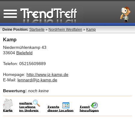
Deine Position:
Startseite
»
Nordrhein Westfalen
»
Kamp
Kamp
Niedermühlenkamp 43
33604
Bielefeld
Telefon: 05215609889
Homepage:
http://www.jz-kamp.de
E-Mail:
lennard@jz-kamp.de
Bewertung:
noch keine