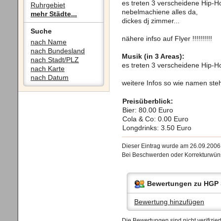
es treten 3 verscheidene Hip-Ho
Ruhrgebiet
nebelmachiene alles da,
mehr Städte...
dickes dj zimmer...
Suche
nähere infso auf Flyer !!!!!!!!!!
nach Name
nach Bundesland
Musik (in 3 Areas):
nach Stadt/PLZ
es treten 3 verscheidene Hip-Ho
nach Karte
nach Datum
weitere Infos so wie namen steh
Preisüberblick:
Bier: 80.00 Euro
Cola & Co: 0.00 Euro
Longdrinks: 3.50 Euro
Dieser Eintrag wurde am 26.09.200
Bei Beschwerden oder Korrekturwüns
Bewertungen zu HGP 
Bewertung hinzufügen
Die Bewertungen sind nicht verifizi