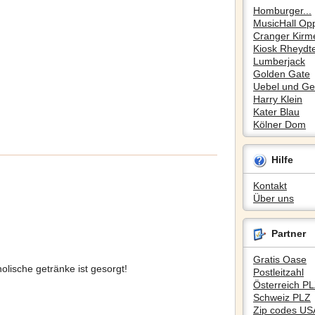
Homburger...
MusicHall Op
Cranger Kirm
Kiosk Rheydte
Lumberjack
Golden Gate
Uebel und Gef
Harry Klein
Kater Blau
Kölner Dom
Hilfe
Kontakt
Über uns
Partner
Gratis Oase
olische getränke ist gesorgt!
Postleitzahl
Österreich P
Schweiz PLZ
Zip codes US