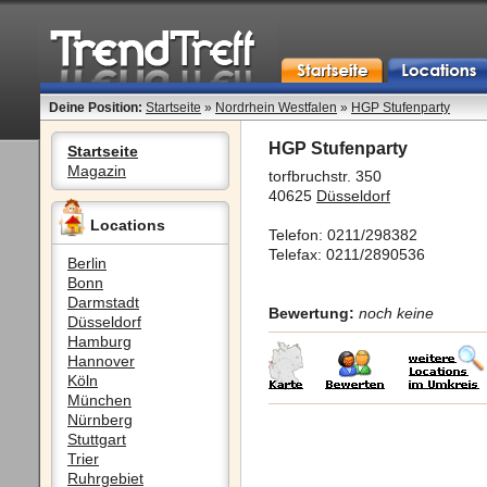
Deine Position:
Startseite
»
Nordrhein Westfalen
»
HGP Stufenparty
HGP Stufenparty
Startseite
Magazin
torfbruchstr. 350
40625
Düsseldorf
Locations
Telefon: 0211/298382
Telefax: 0211/2890536
Berlin
Bonn
Darmstadt
Bewertung:
noch keine
Düsseldorf
Hamburg
Hannover
Köln
München
Nürnberg
Stuttgart
Trier
Ruhrgebiet