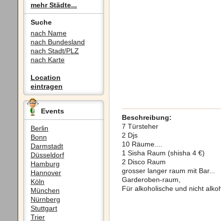
mehr Städte...
Suche
nach Name
nach Bundesland
nach Stadt/PLZ
nach Karte
Location
eintragen
Events
Beschreibung:
7 Türsteher
Berlin
2 Djs
Bonn
10 Räume....
Darmstadt
1 Sisha Raum (shisha 4 €)
Düsseldorf
2 Disco Raum
Hamburg
grosser langer raum mit Bar...
Hannover
Garderoben-raum,
Köln
Für alkoholische und nicht alkoh
München
Nürnberg
Stuttgart
Trier