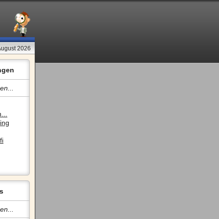
August 2026
ngen
en...
...
ing
fi
s
en...