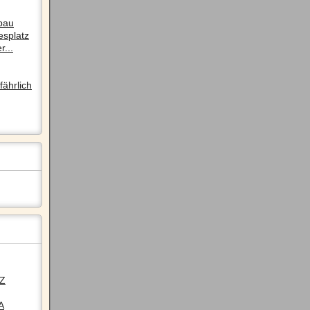
pau
esplatz
r...
ährlich
LZ
A