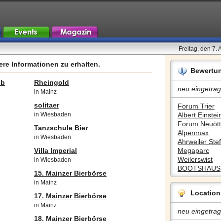
Freitag, den 7.
re Informationen zu erhalten.
Bewertu
ub
Rheingold
neu eingetrag
in Mainz
solitaer
Forum Trier
in Wiesbaden
Albert Einstein
Forum Neuött
Tanzschule Bier
Alpenmax
in Wiesbaden
Ahrweiler Stef
Villa Imperial
Megaparc
Weilerswist
in Wiesbaden
BOOTSHAUS
15. Mainzer Bierbörse
in Mainz
Location
17. Mainzer Bierbörse
in Mainz
neu eingetrag
18. Mainzer Bierbörse