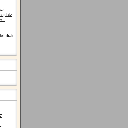
pau
esplatz
r...
ährlich
LZ
A