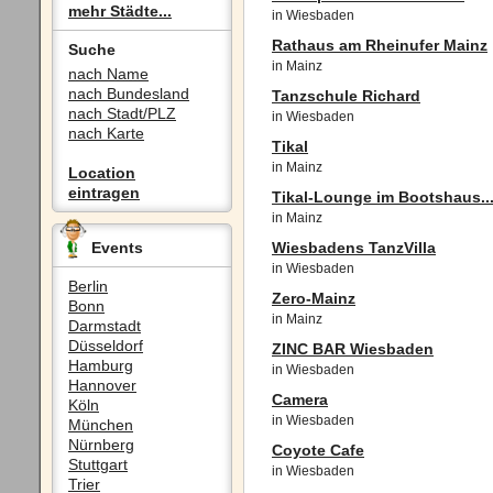
mehr Städte...
in Wiesbaden
Rathaus am Rheinufer Mainz
Suche
in Mainz
nach Name
nach Bundesland
Tanzschule Richard
nach Stadt/PLZ
in Wiesbaden
nach Karte
Tikal
in Mainz
Location
eintragen
Tikal-Lounge im Bootshaus..
in Mainz
Events
Wiesbadens TanzVilla
in Wiesbaden
Berlin
Zero-Mainz
Bonn
in Mainz
Darmstadt
Düsseldorf
ZINC BAR Wiesbaden
Hamburg
in Wiesbaden
Hannover
Camera
Köln
in Wiesbaden
München
Nürnberg
Coyote Cafe
Stuttgart
in Wiesbaden
Trier