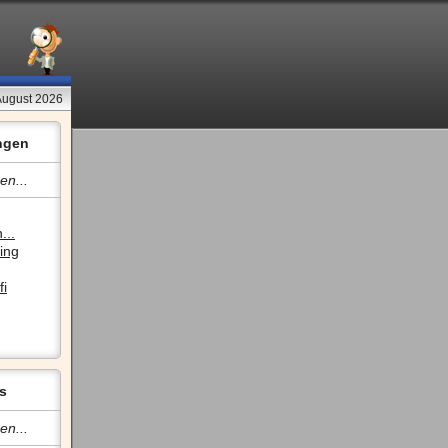
 August 2026
ngen
en...
...
ing
fi
s
en...