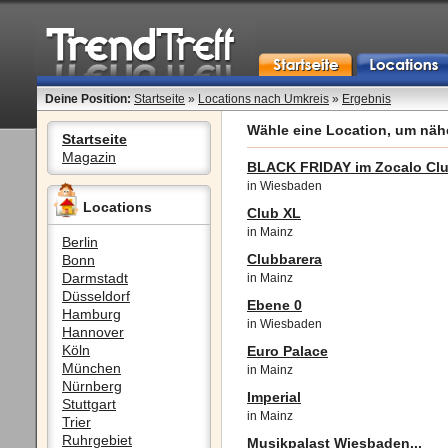
Deine Position:
Startseite
»
Locations nach Umkreis
»
Ergebnis
Wähle eine Location, um nähe
Startseite
Magazin
BLACK FRIDAY im Zocalo Cl
in Wiesbaden
Locations
Club XL
in Mainz
Berlin
Clubbarera
Bonn
Darmstadt
in Mainz
Düsseldorf
Ebene 0
Hamburg
in Wiesbaden
Hannover
Köln
Euro Palace
München
in Mainz
Nürnberg
Imperial
Stuttgart
in Mainz
Trier
Ruhrgebiet
Musikpalast Wiesbaden...