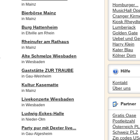
in Mainz
Homburger...
MusicHall Op
Bierbörse Mainz
Cranger Kirm
in Mainz
Kiosk Rheydte
Burg Hattenheim
Lumberjack
Golden Gate
in Eltville am Rhein
Uebel und Gef
Rheinufer am Rathaus
Harry Klein
in Mainz
Kater Blau
Kölner Dom
.
Alte Schmelze Wiesbaden
in Wiesbaden
Gaststätte ZUR TRAUBE
Hilfe
in Gau-Weinheim
Kontakt
Kultur Kasematte
Über uns
in Mainz
Livekonzerte Wiesbaden
Partner
in Wiesbaden
Ludwig-Eckes-Halle
Gratis Oase
in Nieder-Olm
Postleitzahl
Österreich P
Party pur mit Dexter live...
Schweiz PLZ
in Gau-Algesheim
Zip codes US