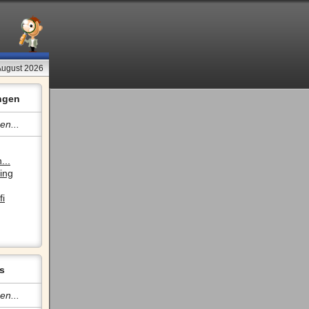
August 2026
ngen
en...
...
ing
fi
s
en...