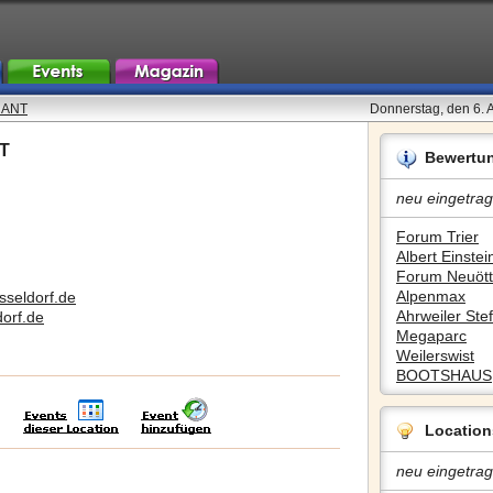
RANT
Donnerstag, den 6. 
T
Bewertu
neu eingetrag
Forum Trier
Albert Einstein
Forum Neuött
Alpenmax
sseldorf.de
Ahrweiler Stef
orf.de
Megaparc
Weilerswist
BOOTSHAUS
Location
neu eingetrag