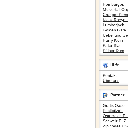
Homburger...
MusicHall Op
Cranger Kirm
Kiosk Rheydte
Lumberjack
Golden Gate
Uebel und Gef
Harry Klein
Kater Blau
Kölner Dom
Hilfe
Kontakt
Über uns
.
Partner
Gratis Oase
Postleitzahl
Österreich P
Schweiz PLZ
Zip codes US