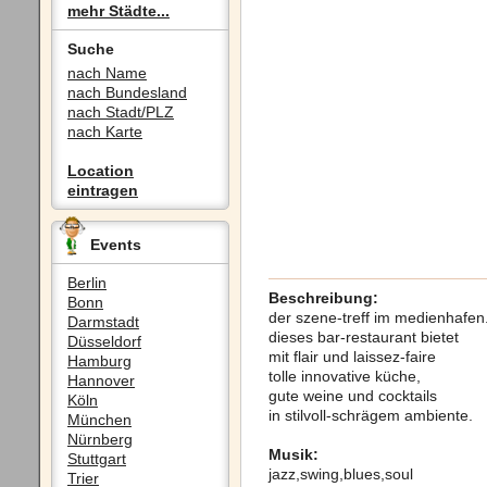
mehr Städte...
Suche
nach Name
nach Bundesland
nach Stadt/PLZ
nach Karte
Location
eintragen
Events
Berlin
Beschreibung:
Bonn
der szene-treff im medienhafen
Darmstadt
dieses bar-restaurant bietet
Düsseldorf
mit flair und laissez-faire
Hamburg
tolle innovative küche,
Hannover
gute weine und cocktails
Köln
in stilvoll-schrägem ambiente.
München
Nürnberg
Musik:
Stuttgart
jazz,swing,blues,soul
Trier