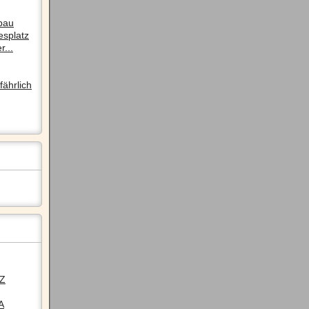
pau
esplatz
r...
ährlich
LZ
A