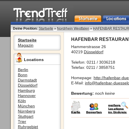
Deine Position:
Startseite
»
Nordrhein Westfalen
»
HAFENBAR RESTAU
HAFENBAR RESTAURAN
Startseite
Magazin
Hammerstrasse 26
40219
Düsseldorf
Locations
Telefon: 0211 / 3036218
Telefax: 0211 / 3858751
Berlin
Bonn
Homepage:
http://hafenbar-due
Darmstadt
E-Mail:
info@hafenbar-duesseld
Düsseldorf
Hamburg
Bewertung:
noch keine
Hannover
Köln
München
Nürnberg
Stuttgart
Trier
Ruhrgebiet