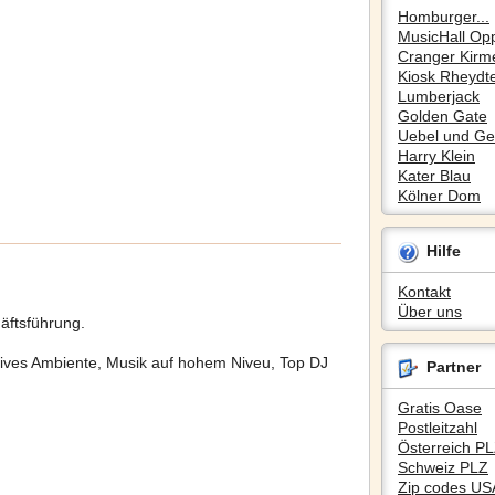
Homburger...
MusicHall Op
Cranger Kirm
Kiosk Rheydte
Lumberjack
Golden Gate
Uebel und Gef
Harry Klein
Kater Blau
Kölner Dom
Hilfe
Kontakt
Über uns
äftsführung.
ives Ambiente, Musik auf hohem Niveu, Top DJ
Partner
Gratis Oase
Postleitzahl
Österreich P
Schweiz PLZ
Zip codes US