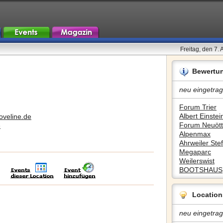
Freitag, den 7.
Bewertu
neu eingetrag
Forum Trier
Albert Einstein
oveline.de
Forum Neuött
e
Alpenmax
Ahrweiler Stef
Megaparc
Weilerswist
BOOTSHAUS
Location
neu eingetrag