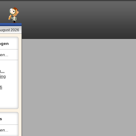
 August 2026
ngen
en...
...
ing
fi
s
en...