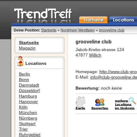
Deine Position:
Startseite
»
Nordrhein Westfalen
»
grooveline club
grooveline club
Startseite
Magazin
Jakob-Krebs-strasse 124
47877
Willich
Locations
Homepage:
http://www.club-gro
Berlin
E-Mail:
info@club-grooveline.d
Bonn
Darmstadt
Bewertung:
noch keine
Düsseldorf
Hamburg
Hannover
Köln
München
Nürnberg
Stuttgart
Trier
Ruhrgebiet