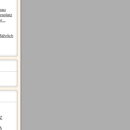
pau
esplatz
r...
ährlich
LZ
A