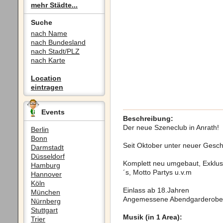
mehr Städte...
Suche
nach Name
nach Bundesland
nach Stadt/PLZ
nach Karte
Location
eintragen
Events
Beschreibung:
Der neue Szeneclub in Anrath!
Berlin
Bonn
Seit Oktober unter neuer Gesch
Darmstadt
Düsseldorf
Komplett neu umgebaut, Exklus
Hamburg
´s, Motto Partys u.v.m
Hannover
Köln
Einlass ab 18.Jahren
München
Angemessene Abendgarderobe
Nürnberg
Stuttgart
Musik (in 1 Area):
Trier