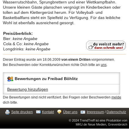
Wasserrutschbahn, Sprungbrettern und einer Wettkampfbahn.
Unsere kleinen Gäste planschen vergnügt im Kinderbecken oder
tollen auf dem Klettergerüst herum. Für Volleyball- und
Basketballfans steht ein Spielfeld zu Verfügung. Für das leibliche
Wohl ist ebenfalls ausreichend gesorgt.
Preisüberblick:
Bier:
keine Angabe
Cola & Co:
keine Angabe
Longdrinks:
keine Angabe
Dieser Eintrag wurde am 18.06.2009
von einem Dritten
vorgenommen.
Bei Beschwerden oder Korrekturwünschen richte Dich bitte an
uns
.
Bewertungen zu Freibad Böhlitz
Bewertung hinzufügen
Die Bewertungen sind nicht verifiziert. Bei Fragen oder Beschwerden
melde
dich bitte.
Seite drucken
Kontakt
Über uns
Impressum
/
Datenschutz
© 2024 TrendTreff ist eine Produktion von
MKU.de Neue Medien, Grevenbroich