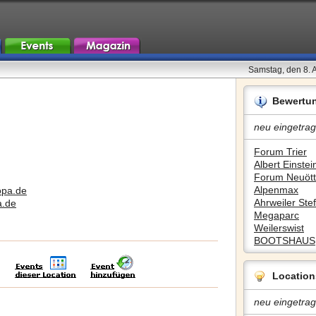
Samstag, den 8. 
Bewertu
neu eingetrag
Forum Trier
Albert Einstein
Forum Neuött
Alpenmax
opa.de
Ahrweiler Stef
a.de
Megaparc
Weilerswist
BOOTSHAUS
Location
neu eingetrag