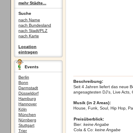
mehr Städte...
Suche
nach Name
nach Bundesland
nach Stadt/PLZ
nach Karte
Location
eintragen
Events
Berlin
Beschreibung:
Bonn
Seit 4 Jahren liefert das neue
Darmstadt
angesagtesten DJ's, Live Acts,
Düsseldorf
Hamburg
Musik (in 2 Areas):
Hannover
House, Funk, Soul, Hip Hop, Pa
Köln
München
Preisüberblick:
Nürnberg
Bier:
keine Angabe
Stuttgart
Cola & Co:
keine Angabe
Trier