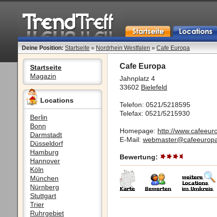
Deine Position:
Startseite
»
Nordrhein Westfalen
»
Cafe Europa
Cafe Europa
Startseite
Magazin
Jahnplatz 4
33602
Bielefeld
Locations
Telefon: 0521/5218595
Telefax: 0521/5215930
Berlin
Bonn
Homepage:
http://www.cafeeur
Darmstadt
E-Mail:
webmaster@cafeeurop
Düsseldorf
Hamburg
Bewertung:
Hannover
Köln
München
Nürnberg
Stuttgart
Trier
Ruhrgebiet