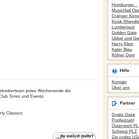
Homburger...
MusicHall Op
Cranger Kirm
Kiosk Rheydte
Lumberjack
Golden Gate
Uebel und Gef
Harry Klein
Kater Blau
Kölner Dom
Hilfe
Kontakt
Über uns
 Betreiberteam jedes Wochenende die
 Club Toren und Events.
Partner
rty Classics
Gratis Oase
Postleitzahl
Österreich P
Schweiz PLZ
Zip codes US