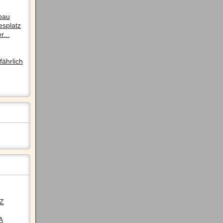
pau
esplatz
r...
ährlich
LZ
A