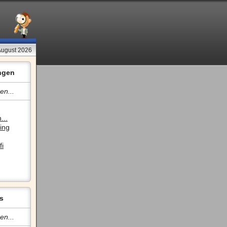
August 2026
ngen
en...
...
ing
fi
s
en...