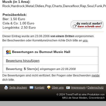
Musik (in 1 Area):
Rock,Hardrock,Metal,Oldies,Pop,Charts,Dancefloor,Rap,Soul,Funk,P
Preisüberblick:
Bier: 1.50 Euro
Cola & Co: 1.00 Euro
Longdrinks: 2.50 Euro
Dieser Eintrag wurde am 23.06.2006
von einem Dritten
vorgenommen.
Bei Beschwerden oder Korrekturwünschen richte Dich bitte an
uns
.
Bewertungen zu Burnout Music Hall
Bewertung hinzufügen
Bewertung:
5
Stern(e)
eingetragen am 22.06.2008
Die Bewertungen sind nicht verifiziert. Bei Fragen oder Beschwerden
melde
dich bitte.
Seite drucken
Kontakt
Über uns
Impressum
/
Datenschutz
© 2024 TrendTreff ist eine Produktion von
MKU.de Neue Medien, Grevenbroich