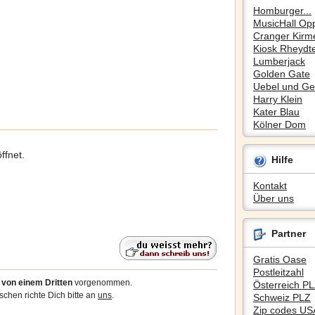
Homburger...
MusicHall Op
Cranger Kirm
Kiosk Rheydte
Lumberjack
Golden Gate
Uebel und Gef
Harry Klein
Kater Blau
Kölner Dom
ffnet.
Hilfe
Kontakt
Über uns
Partner
Gratis Oase
Postleitzahl
5
von einem Dritten
vorgenommen.
Österreich P
chen richte Dich bitte an
uns
.
Schweiz PLZ
Zip codes US