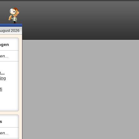
August 2026
ngen
en...
...
ing
fi
s
en...