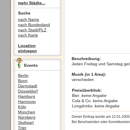
mehr Städte...
Suche
nach Name
nach Bundesland
nach Stadt/PLZ
nach Karte
Location
eintragen
Beschreibung:
Jeden Freitag und Samstag geö
Events
Musik (in 1 Area):
Berlin
verschieden
Bonn
Darmstadt
Preisüberblick:
Düsseldorf
Bier:
keine Angabe
Hamburg
Cola & Co:
keine Angabe
Hannover
Longdrinks:
keine Angabe
Köln
München
Dieser Eintrag wurde am 22.01.200
Nürnberg
Bei Beschwerden oder Korrekturwüns
Stuttgart
Trier