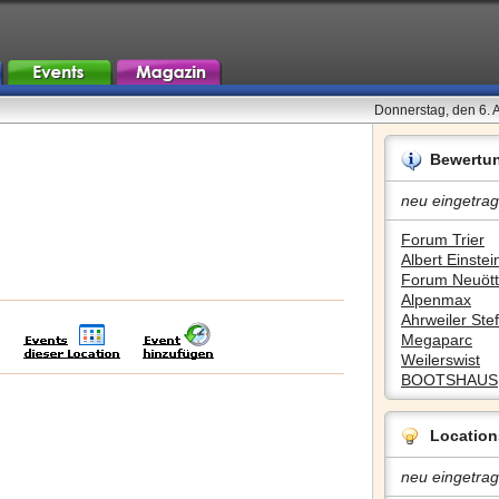
Donnerstag, den 6. 
Bewertu
neu eingetrag
Forum Trier
Albert Einstein
Forum Neuött
Alpenmax
Ahrweiler Stef
Megaparc
Weilerswist
BOOTSHAUS
Location
neu eingetrag