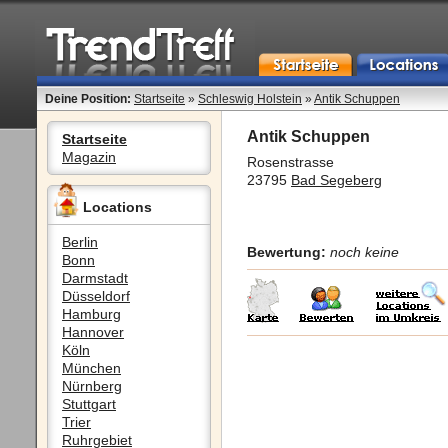
Deine Position:
Startseite
»
Schleswig Holstein
»
Antik Schuppen
Antik Schuppen
Startseite
Magazin
Rosenstrasse
23795
Bad Segeberg
Locations
Berlin
Bewertung:
noch keine
Bonn
Darmstadt
Düsseldorf
Hamburg
Hannover
Köln
München
Nürnberg
Stuttgart
Trier
Ruhrgebiet