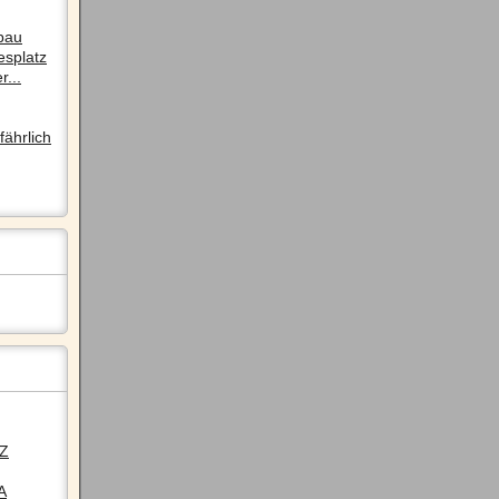
pau
esplatz
r...
ährlich
LZ
A