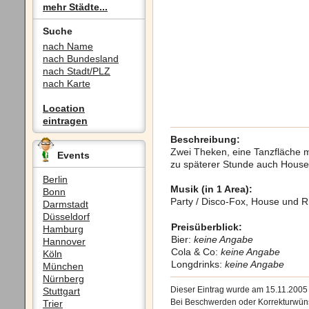
mehr Städte...
Suche
nach Name
nach Bundesland
nach Stadt/PLZ
nach Karte
Location
eintragen
Beschreibung:
Zwei Theken, eine Tanzfläche m
Events
zu späterer Stunde auch Hous
Berlin
Musik (in 1 Area):
Bonn
Party / Disco-Fox, House und 
Darmstadt
Düsseldorf
Preisüberblick:
Hamburg
Bier:
keine Angabe
Hannover
Cola & Co:
keine Angabe
Köln
Longdrinks:
keine Angabe
München
Nürnberg
Dieser Eintrag wurde am 15.11.200
Stuttgart
Bei Beschwerden oder Korrekturwüns
Trier