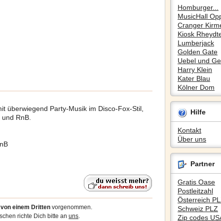
Homburger...
MusicHall Op
Cranger Kirm
Kiosk Rheydte
Lumberjack
Golden Gate
Uebel und Gef
Harry Klein
Kater Blau
Kölner Dom
it überwiegend Party-Musik im Disco-Fox-Stil,
Hilfe
e und RnB.
Kontakt
Über uns
RnB
Partner
Gratis Oase
Postleitzahl
Österreich P
5
von einem Dritten
vorgenommen.
Schweiz PLZ
chen richte Dich bitte an
uns
.
Zip codes US