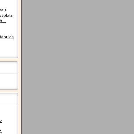
pau
esplatz
r...
ährlich
LZ
A