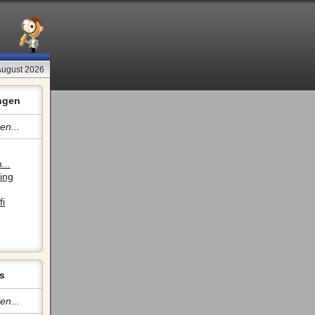
August 2026
ngen
en...
...
ing
fi
s
en...