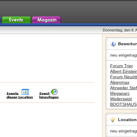
Donnerstag, den 6. 
Bewertu
neu eingetrag
Forum Trier
Albert Einstein
Forum Neuött
Alpenmax
Ahrweiler Stef
Megaparc
Weilerswist
BOOTSHAUS
Location
neu eingetrag