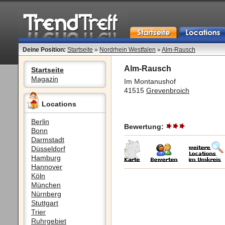
Deine Position:
Startseite
»
Nordrhein Westfalen
»
Alm-Rausch
Alm-Rausch
Startseite
Magazin
Im Montanushof
41515
Grevenbroich
Locations
Berlin
Bewertung:
Bonn
Darmstadt
Düsseldorf
Hamburg
Hannover
Köln
München
Nürnberg
Stuttgart
Trier
Ruhrgebiet