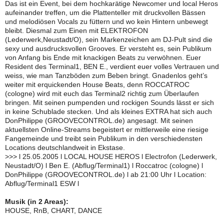
Das ist ein Event, bei dem hochkarätige Newcomer und local Heros
aufeinander treffen, um die Plattenteller mit druckvollen Bässen
und melodiösen Vocals zu füttern und wo kein Hintern unbewegt
bleibt. Diesmal zum Einen mit ELEKTROFON
(Lederwerk,Neustadt/O), sein Markenzeichen am DJ-Pult sind die
sexy und ausdrucksvollen Grooves. Er versteht es, sein Publikum
von Anfang bis Ende mit knackigen Beats zu verwöhnen. Euer
Resident des Terminal1, BEN E., verdient euer volles Vertrauen und
weiss, wie man Tanzböden zum Beben bringt. Gnadenlos geht’s
weiter mit erquickenden House Beats, denn ROCCATROC
(cologne) wird mit euch das Terminal2 richtig zum Überlaufen
bringen. Mit seinen pumpenden und rockigen Sounds lässt er sich
in keine Schublade stecken. Und als kleines EXTRA hat sich auch
DonPhilippe (GROOVECONTROL.de) angesagt. Mit seinen
aktuellsten Online-Streams begeistert er mittlerweile eine riesige
Fangemeinde und treibt sein Publikum in den verschiedensten
Locations deutschlandweit in Ekstase.
>>> l 25.05.2005 l LOCAL HOUSE HEROS l Electrofon (Lederwerk,
Neustadt/O) l Ben E. (Abflug/Terminal1) l Roccatroc (cologne) l
DonPhilippe (GROOVECONTROL.de) l ab 21:00 Uhr l Location:
Abflug/Terminal1 ESW l
Musik (in 2 Areas):
HOUSE, RnB, CHART, DANCE