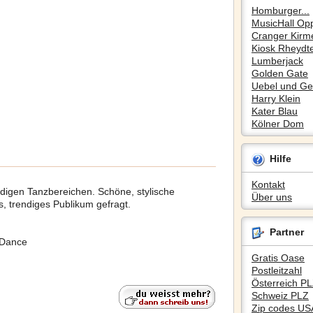
Homburger...
MusicHall Op
Cranger Kirm
Kiosk Rheydte
Lumberjack
Golden Gate
Uebel und Gef
Harry Klein
Kater Blau
Kölner Dom
Hilfe
Kontakt
digen Tanzbereichen. Schöne, stylische
Über uns
 trendiges Publikum gefragt.
Partner
 Dance
Gratis Oase
Postleitzahl
Österreich P
Schweiz PLZ
Zip codes US