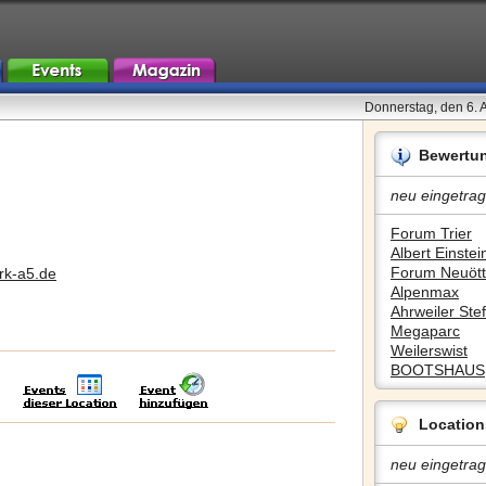
Donnerstag, den 6. 
Bewertu
neu eingetrag
Forum Trier
Albert Einstein
Forum Neuött
rk-a5.de
Alpenmax
Ahrweiler Stef
Megaparc
Weilerswist
BOOTSHAUS
Location
neu eingetrag