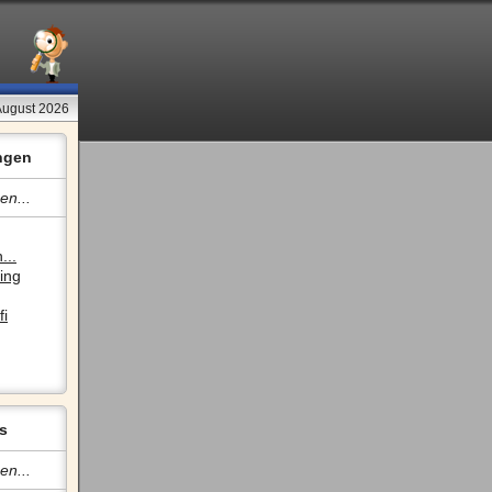
August 2026
ngen
en...
...
ing
fi
s
en...