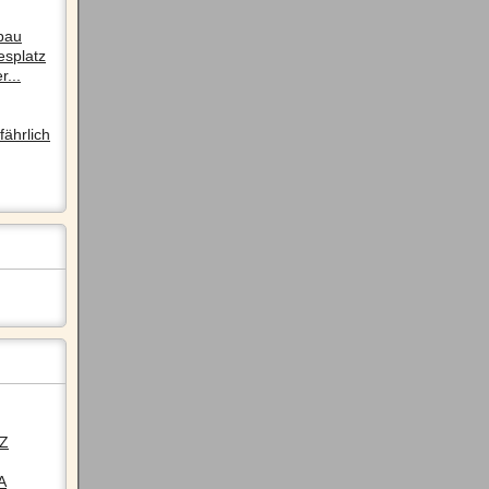
pau
esplatz
r...
ährlich
LZ
A