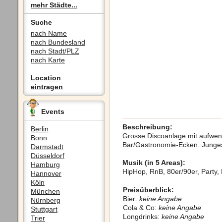
mehr Städte...
Suche
nach Name
nach Bundesland
nach Stadt/PLZ
nach Karte
Location
eintragen
Events
Beschreibung:
Berlin
Grosse Discoanlage mit aufwen
Bonn
Bar/Gastronomie-Ecken. Junges,
Darmstadt
Düsseldorf
Musik (in 5 Areas):
Hamburg
HipHop, RnB, 80er/90er, Party,
Hannover
Köln
Preisüberblick:
München
Bier:
keine Angabe
Nürnberg
Cola & Co:
keine Angabe
Stuttgart
Longdrinks:
keine Angabe
Trier