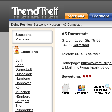
Deine Position:
Startseite
»
Hessen
»
A5 Darmstadt
A5 Darmstadt
Startseite
Magazin
Gräfenhäuser-Str. 75-85
64293
Darmstadt
Locations
Telefon: 06151 / 957997
Berlin
Homepage:
http://www.musikpa
Bonn
E-Mail:
info@musikpark-a5.de
Darmstadt
Düsseldorf
Bewertung:
Hamburg
Hannover
Köln
München
Nürnberg
Stuttgart
Trier
Ruhrgebiet