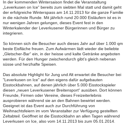
In der kommenden Wintersaison findet die Veranstaltung
„Leverkusen on Ice“ bereits zum siebten Mal statt und damit geht
der erfolgreiche Winterspass am 14.11.2013 für die ganze Familie
in die nächste Runde. Mit jährlich rund 20.000 Eisläufern ist es in
nur wenigen Jahren gelungen, dieses Event fest in den
Winterkalender der Leverkusener Bürgerinnen und Bürger zu
integrieren.
So können sich die Besucher auch dieses Jahr auf über 1.000 qm
beste Eisfläche freuen. Zum Aufwärmen lädt wieder die beliebte
„Gletscher-Bar“ ein, in der heisse und kalte Getränke angeboten
werden. Für den Hunger zwischendurch gibt’s gleich nebenan
süsse und herzhafte Speisen.
Das absolute Highlight für Jung und Alt erwartet die Besucher bei
"Leverkusen on Ice" auf den eigens dafür aufgebauten
Eisstockbahnen, auf denen jährlich über 5.000 Eisstockspieler
diesen „neuen Leverkusener Breitensport“ ausüben. Dort können
Freunde, Firmen oder Vereine, dieses Freizeiterlebnis
ausprobieren während sie an den Bahnen bewirtet werden.
Geeignet ist das Event auch zur Durchführung von
Weihnachtsfeiern im vom Veranstalter zur Verfügung gestellten
Zeltabteil. Geöffnet ist die Eisstockbahn an allen Tagen während
Leverkusen on Ice, also vom 14.11.2013 bis zum 05.01.2014.