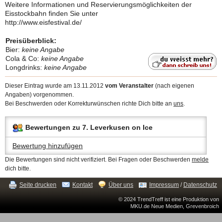
Weitere Informationen und Reservierungsmöglichkeiten der
Eisstockbahn finden Sie unter
http://www.eisfestival.de/
Preisüberblick:
Bier:
keine Angabe
Cola & Co:
keine Angabe
Longdrinks:
keine Angabe
Dieser Eintrag wurde am 13.11.2012
vom Veranstalter
(nach eigenen
Angaben) vorgenommen.
Bei Beschwerden oder Korrekturwünschen richte Dich bitte an
uns
.
Bewertungen zu 7. Leverkusen on Ice
Bewertung hinzufügen
Die Bewertungen sind nicht verifiziert. Bei Fragen oder Beschwerden
melde
dich bitte.
Seite drucken
Kontakt
Über uns
Impressum
/
Datenschutz
© 2024 TrendTreff ist eine Produktion von
MKU.de Neue Medien, Grevenbroich