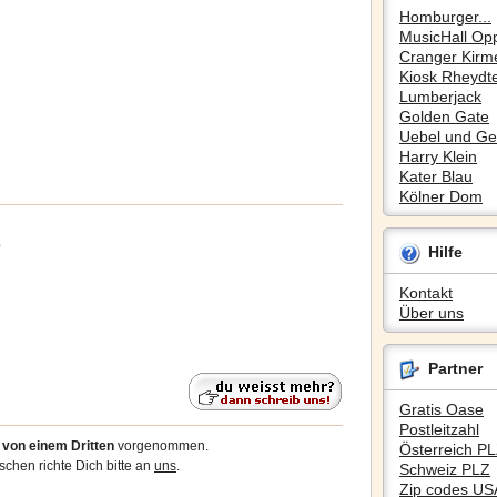
Homburger...
MusicHall Op
Cranger Kirm
Kiosk Rheydte
Lumberjack
Golden Gate
Uebel und Gef
Harry Klein
Kater Blau
Kölner Dom
o
Hilfe
Kontakt
Über uns
Partner
Gratis Oase
Postleitzahl
7
von einem Dritten
vorgenommen.
Österreich P
chen richte Dich bitte an
uns
.
Schweiz PLZ
Zip codes US