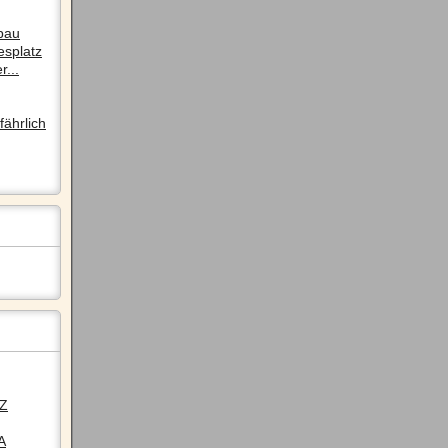
pau
esplatz
r...
ährlich
LZ
A