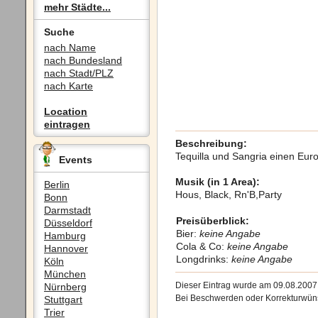
mehr Städte...
Suche
nach Name
nach Bundesland
nach Stadt/PLZ
nach Karte
Location
eintragen
Beschreibung:
Tequilla und Sangria einen Eur
Events
Musik (in 1 Area):
Berlin
Hous, Black, Rn'B,Party
Bonn
Darmstadt
Preisüberblick:
Düsseldorf
Bier:
keine Angabe
Hamburg
Cola & Co:
keine Angabe
Hannover
Longdrinks:
keine Angabe
Köln
München
Dieser Eintrag wurde am 09.08.200
Nürnberg
Bei Beschwerden oder Korrekturwüns
Stuttgart
Trier