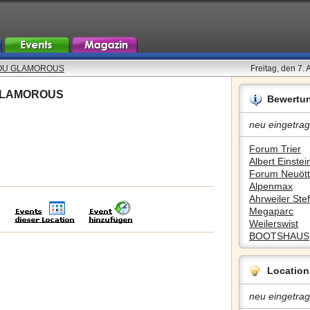
YOU GLAMOROUS
Freitag, den 7.
 GLAMOROUS
Bewertu
neu eingetrag
Forum Trier
Albert Einstein
Forum Neuött
Alpenmax
Ahrweiler Stef
Megaparc
Weilerswist
BOOTSHAUS
Location
neu eingetrag