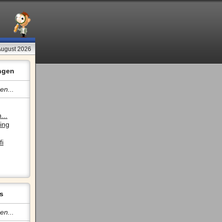
 August 2026
ngen
en...
...
ing
fi
s
en...